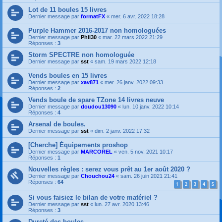
Lot de 11 boules 15 livres
Dernier message par
formatFX
«
mer. 6 avr. 2022 18:28
Purple Hammer 2016-2017 non homologuées
Dernier message par
Phil30
«
mar. 22 mars 2022 21:29
Réponses :
3
Storm SPECTRE non homologuée
Dernier message par
sst
«
sam. 19 mars 2022 12:18
Vends boules en 15 livres
Dernier message par
xav871
«
mer. 26 janv. 2022 09:33
Réponses :
2
Vends boule de spare TZone 14 livres neuve
Dernier message par
doudou13090
«
lun. 10 janv. 2022 10:14
Réponses :
4
Arsenal de boules.
Dernier message par
sst
«
dim. 2 janv. 2022 17:32
[Cherche] Équipements proshop
Dernier message par
MARCOREL
«
ven. 5 nov. 2021 10:17
Réponses :
1
Nouvelles règles : serez vous prêt au 1er août 2020 ?
Dernier message par
Chouchou24
«
sam. 26 juin 2021 21:41
Réponses :
64
1
2
3
4
5
Si vous faisiez le bilan de votre matériel ?
Dernier message par
sst
«
lun. 27 avr. 2020 13:46
Réponses :
3
Dureté des boules