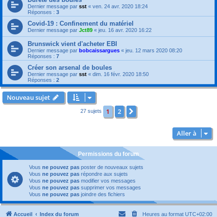
Dernier message par
sst
«
ven. 24 avr. 2020 18:24
Réponses :
3
Covid-19 : Confinement du matériel
Dernier message par
Jct89
«
jeu. 16 avr. 2020 16:22
Brunswick vient d'acheter EBI
Dernier message par
bobcaissargues
«
jeu. 12 mars 2020 08:20
Réponses :
7
Créer son arsenal de boules
Dernier message par
sst
«
dim. 16 févr. 2020 18:50
Réponses :
2
Nouveau sujet
1
2
Suivante
27 sujets
Aller à
Permissions du forum
Vous
ne pouvez pas
poster de nouveaux sujets
Vous
ne pouvez pas
répondre aux sujets
Vous
ne pouvez pas
modifier vos messages
Vous
ne pouvez pas
supprimer vos messages
Vous
ne pouvez pas
joindre des fichiers
Accueil
Index du forum
Heures au format
UTC+02:00