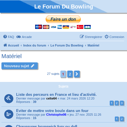
Le Forum Du Bowling
FAQ
Arcade
S’enregistrer
Connexion
Accueil
Index du forum
Le Forum Du Bowling
Matériel
Matériel
Nouveau sujet
1
2
Suivante
27 sujets
Sujets
Liste des perceurs en France et lieu d'activité.
Dernier message par
celte64
«
mar. 24 mars 2026 12:20
Réponses :
39
1
2
3
Eviter de mettre votre boule dans un four
Dernier message par
Christophe06
«
jeu. 27 nov. 2025 11:26
Réponses :
15
1
2
Chaussures brunswick fury ou dv8