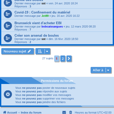
Dernier message par
sst
«
ven. 24 avr. 2020 18:24
Réponses :
3
Covid-19 : Confinement du matériel
Dernier message par
Jct89
«
jeu. 16 avr. 2020 16:22
Brunswick vient d'acheter EBI
Dernier message par
bobcaissargues
«
jeu. 12 mars 2020 08:20
Réponses :
7
Créer son arsenal de boules
Dernier message par
sst
«
dim. 16 févr. 2020 18:50
Réponses :
2
Nouveau sujet
1
2
Suivante
27 sujets
Aller à
Permissions du forum
Vous
ne pouvez pas
poster de nouveaux sujets
Vous
ne pouvez pas
répondre aux sujets
Vous
ne pouvez pas
modifier vos messages
Vous
ne pouvez pas
supprimer vos messages
Vous
ne pouvez pas
joindre des fichiers
Accueil
Index du forum
Heures au format
UTC+02:00