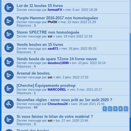
Lot de 11 boules 15 livres
Dernier message par
formatFX
«
mer. 6 avr. 2022 18:28
Purple Hammer 2016-2017 non homologuées
Dernier message par
Phil30
«
mar. 22 mars 2022 21:29
Réponses :
3
Storm SPECTRE non homologuée
Dernier message par
sst
«
sam. 19 mars 2022 12:18
Vends boules en 15 livres
Dernier message par
xav871
«
mer. 26 janv. 2022 09:33
Réponses :
2
Vends boule de spare TZone 14 livres neuve
Dernier message par
doudou13090
«
lun. 10 janv. 2022 10:14
Réponses :
4
Arsenal de boules.
Dernier message par
sst
«
dim. 2 janv. 2022 17:32
[Cherche] Équipements proshop
Dernier message par
MARCOREL
«
ven. 5 nov. 2021 10:17
Réponses :
1
Nouvelles règles : serez vous prêt au 1er août 2020 ?
Dernier message par
Chouchou24
«
sam. 26 juin 2021 21:41
Réponses :
64
1
2
3
4
5
Si vous faisiez le bilan de votre matériel ?
Dernier message par
sst
«
lun. 27 avr. 2020 13:46
Réponses :
3
Dureté des boules