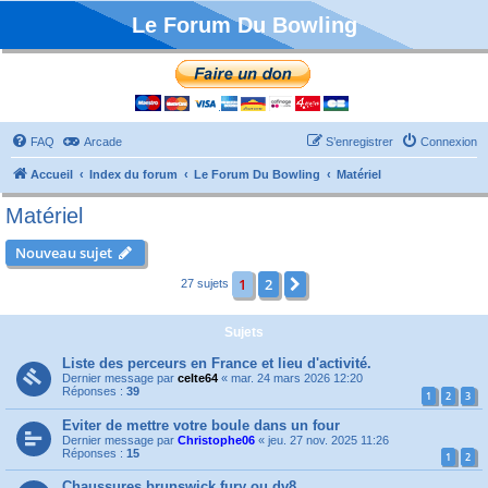
Le Forum Du Bowling
FAQ
Arcade
S’enregistrer
Connexion
Accueil
Index du forum
Le Forum Du Bowling
Matériel
Matériel
Nouveau sujet
1
2
Suivante
27 sujets
Sujets
Liste des perceurs en France et lieu d'activité.
Dernier message par
celte64
«
mar. 24 mars 2026 12:20
Réponses :
39
1
2
3
Eviter de mettre votre boule dans un four
Dernier message par
Christophe06
«
jeu. 27 nov. 2025 11:26
Réponses :
15
1
2
Chaussures brunswick fury ou dv8