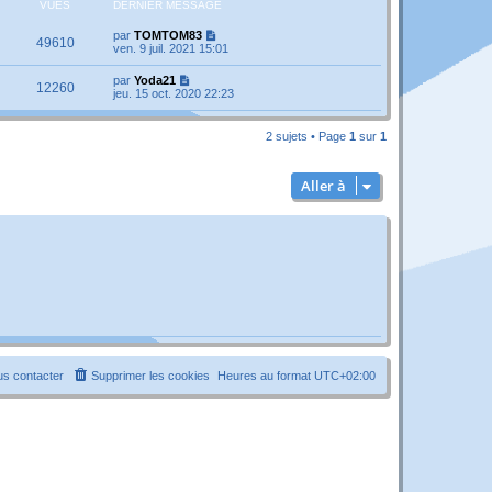
VUES
DERNIER MESSAGE
par
TOMTOM83
49610
ven. 9 juil. 2021 15:01
par
Yoda21
12260
jeu. 15 oct. 2020 22:23
2 sujets • Page
1
sur
1
Aller à
s contacter
Supprimer les cookies
Heures au format
UTC+02:00