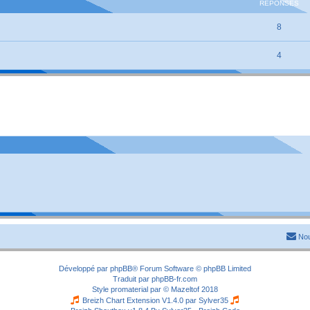
RÉPONSES
8
4
Nou
Développé par
phpBB
® Forum Software © phpBB Limited
Traduit par
phpBB-fr.com
Style
promaterial
par ©
Mazeltof
2018
Breizh Chart Extension V1.4.0 par
Sylver35