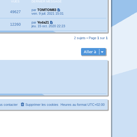
VUES
DERNIER MESSAGE
par
TOMTOM83
49627
ven. 9 juil. 2021 15:01
par
Yoda21
12260
jeu. 15 oct. 2020 22:23
2 sujets • Page
1
sur
1
Aller à
s contacter
Supprimer les cookies
Heures au format
UTC+02:00