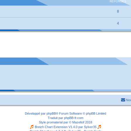
RÉPONSES
8
4
Nou
Développé par
phpBB
® Forum Software © phpBB Limited
Traduit par
phpBB-fr.com
Style
promaterial
par ©
Mazeltof
2018
Breizh Chart Extension V1.4.0 par
Sylver35