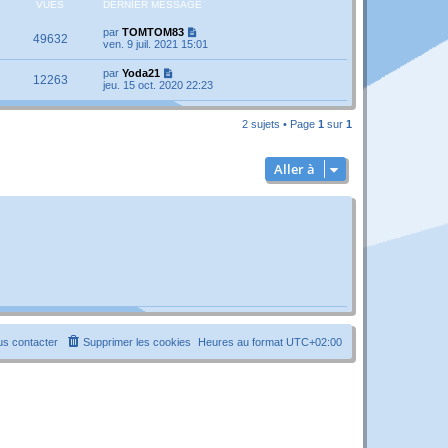
VUES
DERNIER MESSAGE
par
TOMTOM83
49632
ven. 9 juil. 2021 15:01
par
Yoda21
12263
jeu. 15 oct. 2020 22:23
2 sujets • Page
1
sur
1
Aller à
s contacter
Supprimer les cookies
Heures au format
UTC+02:00