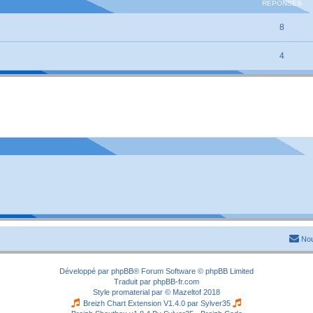
RÉPONSES
8
4
Nou
Développé par
phpBB
® Forum Software © phpBB Limited
Traduit par
phpBB-fr.com
Style
promaterial
par ©
Mazeltof
2018
Breizh Chart Extension V1.4.0 par
Sylver35