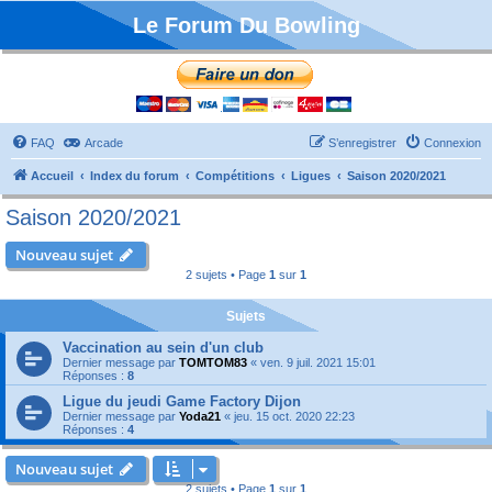
Le Forum Du Bowling
FAQ
Arcade
S’enregistrer
Connexion
Accueil
Index du forum
Compétitions
Ligues
Saison 2020/2021
Saison 2020/2021
Nouveau sujet
2 sujets • Page
1
sur
1
Sujets
Vaccination au sein d'un club
Dernier message par
TOMTOM83
«
ven. 9 juil. 2021 15:01
Réponses :
8
Ligue du jeudi Game Factory Dijon
Dernier message par
Yoda21
«
jeu. 15 oct. 2020 22:23
Réponses :
4
Nouveau sujet
2 sujets • Page
1
sur
1