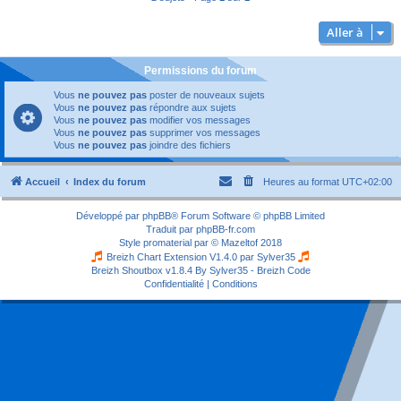
Aller à
Permissions du forum
Vous
ne pouvez pas
poster de nouveaux sujets
Vous
ne pouvez pas
répondre aux sujets
Vous
ne pouvez pas
modifier vos messages
Vous
ne pouvez pas
supprimer vos messages
Vous
ne pouvez pas
joindre des fichiers
Accueil
Index du forum
Heures au format
UTC+02:00
Développé par
phpBB
® Forum Software © phpBB Limited
Traduit par
phpBB-fr.com
Style
promaterial
par ©
Mazeltof
2018
Breizh Chart Extension V1.4.0 par
Sylver35
Breizh Shoutbox v1.8.4
By Sylver35 - Breizh Code
Confidentialité
|
Conditions