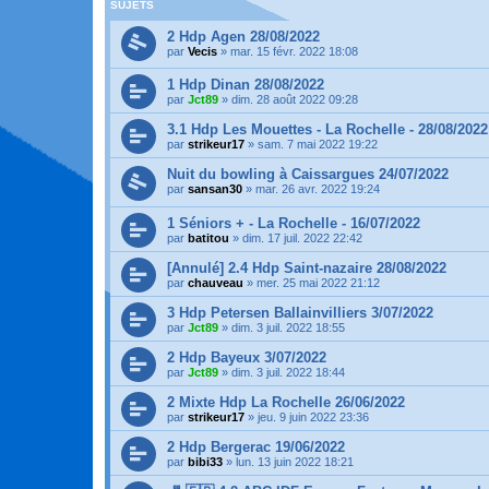
SUJETS
2 Hdp Agen 28/08/2022
par
Vecis
»
mar. 15 févr. 2022 18:08
1 Hdp Dinan 28/08/2022
par
Jct89
»
dim. 28 août 2022 09:28
3.1 Hdp Les Mouettes - La Rochelle - 28/08/2022
par
strikeur17
»
sam. 7 mai 2022 19:22
Nuit du bowling à Caissargues 24/07/2022
par
sansan30
»
mar. 26 avr. 2022 19:24
1 Séniors + - La Rochelle - 16/07/2022
par
batitou
»
dim. 17 juil. 2022 22:42
[Annulé] 2.4 Hdp Saint-nazaire 28/08/2022
par
chauveau
»
mer. 25 mai 2022 21:12
3 Hdp Petersen Ballainvilliers 3/07/2022
par
Jct89
»
dim. 3 juil. 2022 18:55
2 Hdp Bayeux 3/07/2022
par
Jct89
»
dim. 3 juil. 2022 18:44
2 Mixte Hdp La Rochelle 26/06/2022
par
strikeur17
»
jeu. 9 juin 2022 23:36
2 Hdp Bergerac 19/06/2022
par
bibi33
»
lun. 13 juin 2022 18:21