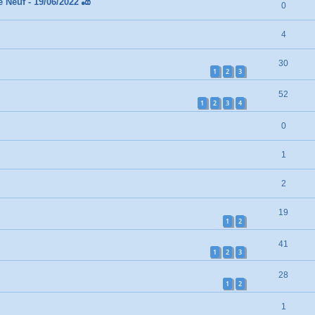
 Neuf - 19/06/2022 🎳
0
4
30
1
2
3
52
1
2
3
4
0
1
2
19
1
2
41
1
2
3
28
1
2
1