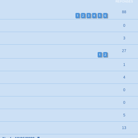
RÉPONSES
88
1
2
3
4
5
6
0
3
27
1
2
1
4
0
0
5
13