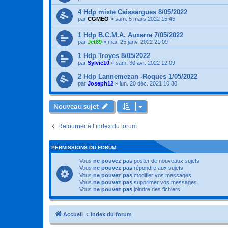
4 Hdp mixte Caissargues 8/05/2022
par
CGMEO
»
sam. 5 mars 2022 15:45
1 Hdp B.C.M.A. Auxerre 7/05/2022
par
Jct89
»
mar. 25 janv. 2022 21:09
1 Hdp Troyes 8/05/2022
par
Sylvie10
»
sam. 30 avr. 2022 12:09
2 Hdp Lannemezan -Roques 1/05/2022
par
Joseph12
»
lun. 20 déc. 2021 10:30
Nouveau sujet
Retourner à l’index du forum
PERMISSIONS DU FORUM
Vous
ne pouvez pas
poster de nouveaux sujets
Vous
ne pouvez pas
répondre aux sujets
Vous
ne pouvez pas
modifier vos messages
Vous
ne pouvez pas
supprimer vos messages
Vous
ne pouvez pas
joindre des fichiers
Accueil
Index du forum