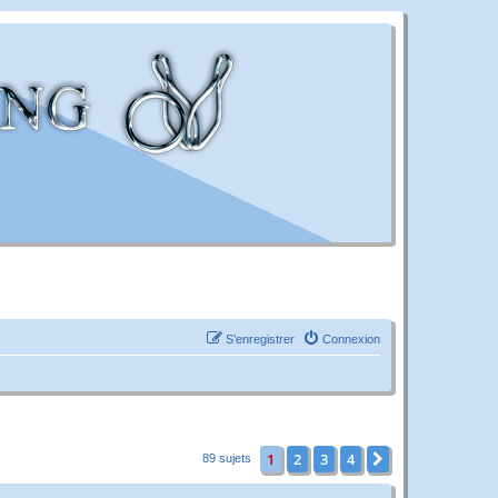
S’enregistrer
Connexion
1
2
3
4
Suivante
89 sujets