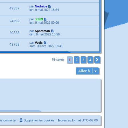
par
Nadnice
49337
lun. 9 mai 2022 18:54
par
Jct89
24392
lun. 9 mai 2022 00:06
par
Spareman
20333
dim. 8 mai 2022 18:59
par
Vecis
48758
sam. 30 avr. 2022 18:41
1
2
3
4
Suivante
89 sujets
Aller à
s contacter
Supprimer les cookies
Heures au format
UTC+02:00