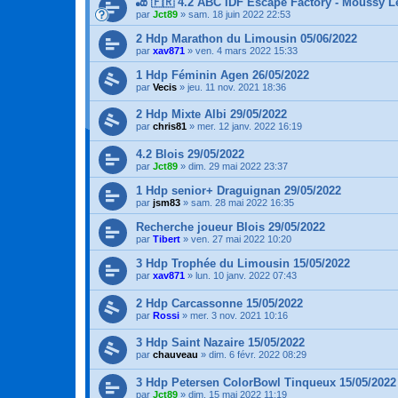
🎳 🇫🇷 4.2 ABC IDF Escape Factory - Moussy Le
par
Jct89
»
sam. 18 juin 2022 22:53
2 Hdp Marathon du Limousin 05/06/2022
par
xav871
»
ven. 4 mars 2022 15:33
1 Hdp Féminin Agen 26/05/2022
par
Vecis
»
jeu. 11 nov. 2021 18:36
2 Hdp Mixte Albi 29/05/2022
par
chris81
»
mer. 12 janv. 2022 16:19
4.2 Blois 29/05/2022
par
Jct89
»
dim. 29 mai 2022 23:37
1 Hdp senior+ Draguignan 29/05/2022
par
jsm83
»
sam. 28 mai 2022 16:35
Recherche joueur Blois 29/05/2022
par
Tibert
»
ven. 27 mai 2022 10:20
3 Hdp Trophée du Limousin 15/05/2022
par
xav871
»
lun. 10 janv. 2022 07:43
2 Hdp Carcassonne 15/05/2022
par
Rossi
»
mer. 3 nov. 2021 10:16
3 Hdp Saint Nazaire 15/05/2022
par
chauveau
»
dim. 6 févr. 2022 08:29
3 Hdp Petersen ColorBowl Tinqueux 15/05/2022
par
Jct89
»
dim. 15 mai 2022 11:19