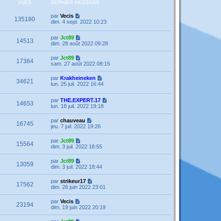
VUES
DERNIER MESSAGE
par
Vecis
135180
dim. 4 sept. 2022 10:23
par
Jct89
14513
dim. 28 août 2022 09:28
par
Jct89
17364
sam. 27 août 2022 08:15
par
Krakheineken
34621
lun. 25 juil. 2022 16:44
par
THE.EXPERT.17
14653
lun. 18 juil. 2022 19:18
par
chauveau
16745
jeu. 7 juil. 2022 19:26
par
Jct89
15564
dim. 3 juil. 2022 18:55
par
Jct89
13059
dim. 3 juil. 2022 18:44
par
strikeur17
17562
dim. 26 juin 2022 23:01
par
Vecis
23194
dim. 19 juin 2022 20:19