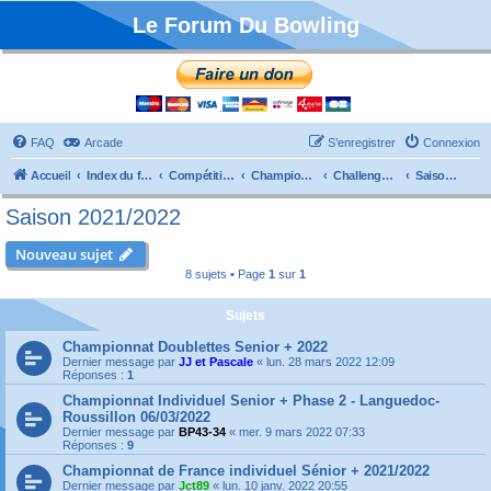
Le Forum Du Bowling
FAQ
Arcade
S’enregistrer
Connexion
Accueil
Index du forum
Compétitions
Championnats de France
Challenge Vétérans
Saison 2021/2022
Saison 2021/2022
Nouveau sujet
8 sujets • Page
1
sur
1
Sujets
Championnat Doublettes Senior + 2022
Dernier message par
JJ et Pascale
«
lun. 28 mars 2022 12:09
Réponses :
1
Championnat Individuel Senior + Phase 2 - Languedoc-
Roussillon 06/03/2022
Dernier message par
BP43-34
«
mer. 9 mars 2022 07:33
Réponses :
9
Championnat de France individuel Sénior + 2021/2022
Dernier message par
Jct89
«
lun. 10 janv. 2022 20:55