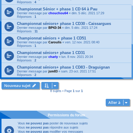
Réponses :
4
Championnat Sénior + phase 1 CD 64 à Pau
Dernier message par
chouchou64
«
dim. 5 déc. 2021 17:29
Réponses :
1
Championnat séniors+ phase 1 CD30 - Caissargues
Dernier message par
BP43-34
«
dim. 5 déc. 2021 17:24
Réponses :
11
Championnat séniors + phase 1 CD51
Dernier message par
Caroulis
«
ven. 12 nov. 2021 08:40
Réponses :
1
Championnat séniors+ phase 1 CD31
Dernier message par
charly
«
lun. 8 nov. 2021 20:34
Réponses :
2
Championnat séniors+ phase 1 CD83 - Draguignan
Dernier message par
jsm83
«
sam. 23 oct. 2021 17:51
Réponses :
2
Nouveau sujet
8 sujets • Page
1
sur
1
Aller à
Permissions du forum
Vous
ne pouvez pas
poster de nouveaux sujets
Vous
ne pouvez pas
répondre aux sujets
Vous
ne pouvez pas
modifier vos messages