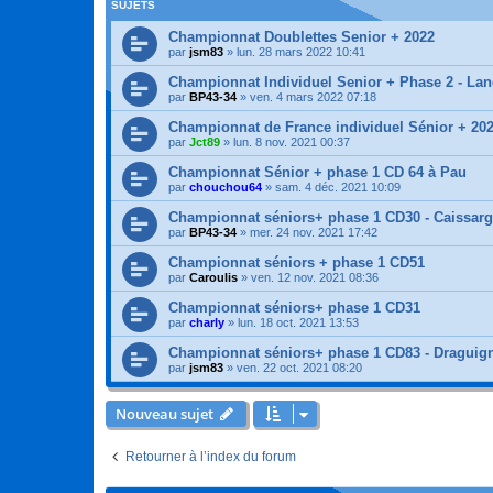
SUJETS
Championnat Doublettes Senior + 2022
par
jsm83
»
lun. 28 mars 2022 10:41
Championnat Individuel Senior + Phase 2 - La
par
BP43-34
»
ven. 4 mars 2022 07:18
Championnat de France individuel Sénior + 20
par
Jct89
»
lun. 8 nov. 2021 00:37
Championnat Sénior + phase 1 CD 64 à Pau
par
chouchou64
»
sam. 4 déc. 2021 10:09
Championnat séniors+ phase 1 CD30 - Caissar
par
BP43-34
»
mer. 24 nov. 2021 17:42
Championnat séniors + phase 1 CD51
par
Caroulis
»
ven. 12 nov. 2021 08:36
Championnat séniors+ phase 1 CD31
par
charly
»
lun. 18 oct. 2021 13:53
Championnat séniors+ phase 1 CD83 - Draguig
par
jsm83
»
ven. 22 oct. 2021 08:20
Nouveau sujet
Retourner à l’index du forum