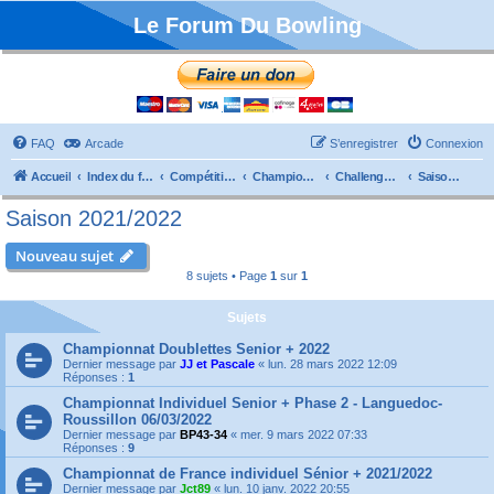
Le Forum Du Bowling
FAQ
Arcade
S’enregistrer
Connexion
Accueil
Index du forum
Compétitions
Championnats de France
Challenge Vétérans
Saison 2021/2022
Saison 2021/2022
Nouveau sujet
8 sujets • Page
1
sur
1
Sujets
Championnat Doublettes Senior + 2022
Dernier message par
JJ et Pascale
«
lun. 28 mars 2022 12:09
Réponses :
1
Championnat Individuel Senior + Phase 2 - Languedoc-
Roussillon 06/03/2022
Dernier message par
BP43-34
«
mer. 9 mars 2022 07:33
Réponses :
9
Championnat de France individuel Sénior + 2021/2022
Dernier message par
Jct89
«
lun. 10 janv. 2022 20:55