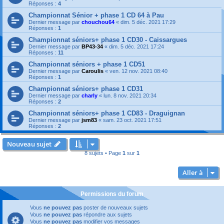
Réponses :
4
Championnat Sénior + phase 1 CD 64 à Pau
Dernier message par
chouchou64
«
dim. 5 déc. 2021 17:29
Réponses :
1
Championnat séniors+ phase 1 CD30 - Caissargues
Dernier message par
BP43-34
«
dim. 5 déc. 2021 17:24
Réponses :
11
Championnat séniors + phase 1 CD51
Dernier message par
Caroulis
«
ven. 12 nov. 2021 08:40
Réponses :
1
Championnat séniors+ phase 1 CD31
Dernier message par
charly
«
lun. 8 nov. 2021 20:34
Réponses :
2
Championnat séniors+ phase 1 CD83 - Draguignan
Dernier message par
jsm83
«
sam. 23 oct. 2021 17:51
Réponses :
2
Nouveau sujet
8 sujets • Page
1
sur
1
Aller à
Permissions du forum
Vous
ne pouvez pas
poster de nouveaux sujets
Vous
ne pouvez pas
répondre aux sujets
Vous
ne pouvez pas
modifier vos messages