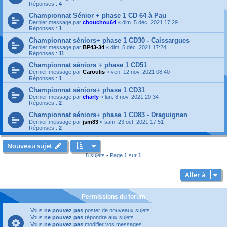
Réponses :
4
Championnat Sénior + phase 1 CD 64 à Pau
Dernier message par
chouchou64
«
dim. 5 déc. 2021 17:29
Réponses :
1
Championnat séniors+ phase 1 CD30 - Caissargues
Dernier message par
BP43-34
«
dim. 5 déc. 2021 17:24
Réponses :
11
Championnat séniors + phase 1 CD51
Dernier message par
Caroulis
«
ven. 12 nov. 2021 08:40
Réponses :
1
Championnat séniors+ phase 1 CD31
Dernier message par
charly
«
lun. 8 nov. 2021 20:34
Réponses :
2
Championnat séniors+ phase 1 CD83 - Draguignan
Dernier message par
jsm83
«
sam. 23 oct. 2021 17:51
Réponses :
2
Nouveau sujet
8 sujets • Page
1
sur
1
Aller à
Permissions du forum
Vous
ne pouvez pas
poster de nouveaux sujets
Vous
ne pouvez pas
répondre aux sujets
Vous
ne pouvez pas
modifier vos messages