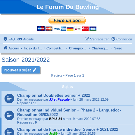
Le Forum Du Bowling
FAQ
Arcade
S’enregistrer
Connexion
Accueil
Index du forum
Compétitions
Championnats de France
Challenge Vétérans
Saison 2021/2022
Saison 2021/2022
Nouveau sujet
8 sujets • Page
1
sur
1
Sujets
Championnat Doublettes Senior + 2022
Dernier message par
JJ et Pascale
«
lun. 28 mars 2022 12:09
Réponses :
1
Championnat Individuel Senior + Phase 2 - Languedoc-
Roussillon 06/03/2022
Dernier message par
BP43-34
«
mer. 9 mars 2022 07:33
Réponses :
9
Championnat de France individuel Sénior + 2021/2022
Dernier message par
Jct89
«
lun. 10 janv. 2022 20:55