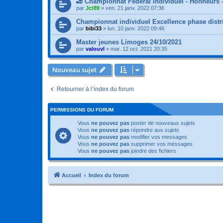
🎳 Championnat Fédéral Individuel - Honneurs 
par
Jct89
»
ven. 21 janv. 2022 07:36
Championnat individuel Excellence phase distr
par
bibi33
»
lun. 10 janv. 2022 09:46
Master jeunes Limoges 24/10/2021
par
valouvl
»
mar. 12 oct. 2021 20:35
Nouveau sujet
Retourner à l’index du forum
PERMISSIONS DU FORUM
Vous
ne pouvez pas
poster de nouveaux sujets
Vous
ne pouvez pas
répondre aux sujets
Vous
ne pouvez pas
modifier vos messages
Vous
ne pouvez pas
supprimer vos messages
Vous
ne pouvez pas
joindre des fichiers
Accueil
Index du forum