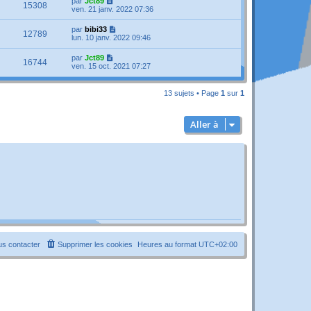
par
Jct89
15308
ven. 21 janv. 2022 07:36
par
bibi33
12789
lun. 10 janv. 2022 09:46
par
Jct89
16744
ven. 15 oct. 2021 07:27
13 sujets • Page
1
sur
1
Aller à
s contacter
Supprimer les cookies
Heures au format
UTC+02:00