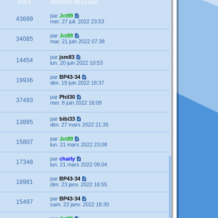
VUES
DERNIER MESSAGE
par
Jct89
43699
mer. 27 juil. 2022 23:53
par
Jct89
34085
mar. 21 juin 2022 07:38
par
jsm83
14454
lun. 20 juin 2022 10:53
par
BP43-34
19936
dim. 19 juin 2022 18:37
par
Phil30
37493
mer. 8 juin 2022 16:09
par
bibi33
13895
dim. 27 mars 2022 21:35
par
Jct89
15807
lun. 21 mars 2022 23:08
par
charly
17348
lun. 21 mars 2022 09:04
par
BP43-34
18981
dim. 23 janv. 2022 16:55
par
BP43-34
15497
sam. 22 janv. 2022 18:30