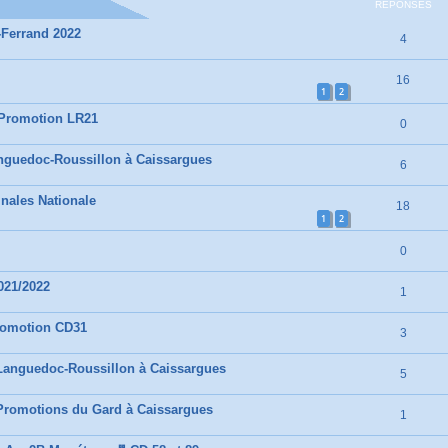
RÉPONSES
-Ferrand 2022
4
16
1
2
 Promotion LR21
0
anguedoc-Roussillon à Caissargues
6
nales Nationale
18
1
2
0
021/2022
1
romotion CD31
3
 Languedoc-Roussillon à Caissargues
5
 Promotions du Gard à Caissargues
1