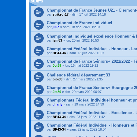
SUJETS
Championnat de France Jeunes U21 - Clermont
par
strikeur17
»
dim. 17 juil. 2022 14:18
Championnat de France individuel
par
jiluc
»
sam. 18 déc. 2021 19:10
Championnat individuel excellence Honneur &
par
jsm83
»
lun. 20 juin 2022 10:53
Championnat Fédéral Individuel - Honneur - L
par
BP43-34
»
sam. 18 juin 2022 11:07
Championnat de France Séniors+ 2021/2022 - Fi
par
Jct89
»
lun. 16 mai 2022 19:22
Challenge fédéral département 33
par
bibi33
»
dim. 27 mars 2022 21:35
Championnat de France Séniors+ Bourgogne 2
par
Jct89
»
dim. 20 mars 2022 00:07
Championnats Fédéral Individuel honneur et p
par
charly
»
sam. 19 mars 2022 14:39
Championnat Fédéral Individuel - Excellence -
par
BP43-34
»
dim. 23 janv. 2022 11:42
Championnat Fédéral Individuel - Honneurs et
par
BP43-34
»
sam. 22 janv. 2022 18:04