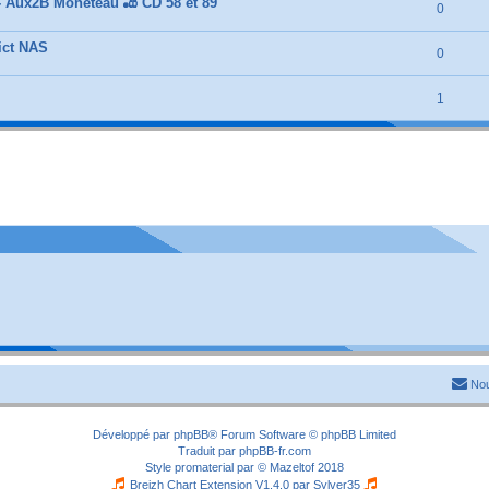
- Aux2B Monéteau 🎳 CD 58 et 89
0
ict NAS
0
1
Nou
Développé par
phpBB
® Forum Software © phpBB Limited
Traduit par
phpBB-fr.com
Style
promaterial
par ©
Mazeltof
2018
Breizh Chart Extension V1.4.0 par
Sylver35