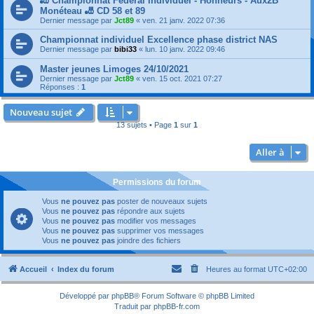
🎳 Championnat Fédéral Individuel - Honneurs - Aux2B
Monéteau 🎳 CD 58 et 89
Dernier message par
Jct89
«
ven. 21 janv. 2022 07:36
Championnat individuel Excellence phase district NAS
Dernier message par
bibi33
«
lun. 10 janv. 2022 09:46
Master jeunes Limoges 24/10/2021
Dernier message par
Jct89
«
ven. 15 oct. 2021 07:27
Réponses :
1
Nouveau sujet
13 sujets • Page
1
sur
1
Aller à
Permissions du forum
Vous
ne pouvez pas
poster de nouveaux sujets
Vous
ne pouvez pas
répondre aux sujets
Vous
ne pouvez pas
modifier vos messages
Vous
ne pouvez pas
supprimer vos messages
Vous
ne pouvez pas
joindre des fichiers
Accueil
Index du forum
Heures au format
UTC+02:00
Développé par
phpBB
® Forum Software © phpBB Limited
Traduit par
phpBB-fr.com