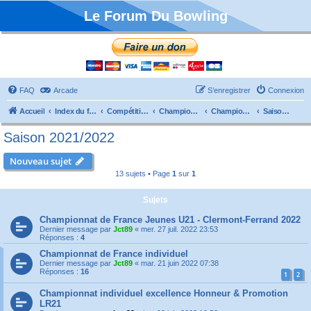
Le Forum Du Bowling
FAQ
Arcade
S’enregistrer
Connexion
Accueil
Index du forum
Compétitions
Championnats de France
Championnat Individuels
Saison 2021/2022
Saison 2021/2022
Nouveau sujet
13 sujets • Page
1
sur
1
Sujets
Championnat de France Jeunes U21 - Clermont-Ferrand 2022
Dernier message par
Jct89
«
mer. 27 juil. 2022 23:53
Réponses :
4
Championnat de France individuel
Dernier message par
Jct89
«
mar. 21 juin 2022 07:38
Réponses :
16
1
2
Championnat individuel excellence Honneur & Promotion
LR21