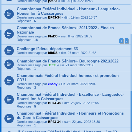
Dernier message par
jsm83
«
lun. 20 juin 2022 10:53
Championnat Fédéral Individuel - Honneur - Languedoc-
Roussillon à Caissargues
Dernier message par
BP43-34
«
dim. 19 juin 2022 18:37
Réponses :
6
Championnat de France Séniors+ 2021/2022 - Finales
Nationale
Dernier message par
Phil30
«
mer. 8 juin 2022 16:09
Réponses :
18
1
2
Challenge fédéral département 33
Dernier message par
bibi33
«
dim. 27 mars 2022 21:35
Championnat de France Séniors+ Bourgogne 2021/2022
Dernier message par
Jct89
«
lun. 21 mars 2022 23:08
Réponses :
1
Championnats Fédéral Individuel honneur et promotion
CD31
Dernier message par
charly
«
lun. 21 mars 2022 09:04
Réponses :
3
Championnat Fédéral Individuel - Excellence - Languedoc-
Roussillon à Caissargues
Dernier message par
BP43-34
«
dim. 23 janv. 2022 16:55
Réponses :
5
Championnat Fédéral Individuel - Honneurs et Promotions
du Gard à Caissargues
Dernier message par
BP43-34
«
sam. 22 janv. 2022 18:30
Réponses :
1