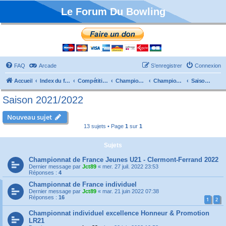
Le Forum Du Bowling
FAQ
Arcade
S’enregistrer
Connexion
Accueil
Index du forum
Compétitions
Championnats de France
Championnat Individuels
Saison 2021/2022
Saison 2021/2022
Nouveau sujet
13 sujets • Page
1
sur
1
Sujets
Championnat de France Jeunes U21 - Clermont-Ferrand 2022
Dernier message par
Jct89
«
mer. 27 juil. 2022 23:53
Réponses :
4
Championnat de France individuel
Dernier message par
Jct89
«
mar. 21 juin 2022 07:38
Réponses :
16
1
2
Championnat individuel excellence Honneur & Promotion
LR21