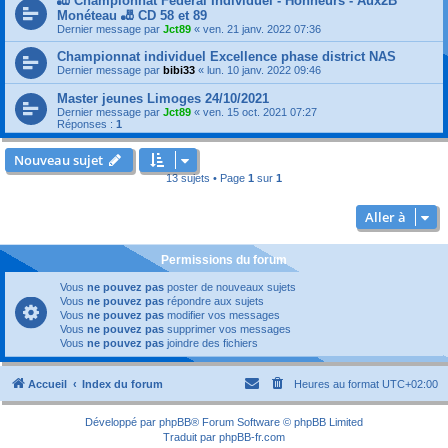
🎳 Championnat Fédéral Individuel - Honneurs - Aux2B
Monéteau 🎳 CD 58 et 89
Dernier message par
Jct89
«
ven. 21 janv. 2022 07:36
Championnat individuel Excellence phase district NAS
Dernier message par
bibi33
«
lun. 10 janv. 2022 09:46
Master jeunes Limoges 24/10/2021
Dernier message par
Jct89
«
ven. 15 oct. 2021 07:27
Réponses :
1
Nouveau sujet
13 sujets • Page
1
sur
1
Aller à
Permissions du forum
Vous
ne pouvez pas
poster de nouveaux sujets
Vous
ne pouvez pas
répondre aux sujets
Vous
ne pouvez pas
modifier vos messages
Vous
ne pouvez pas
supprimer vos messages
Vous
ne pouvez pas
joindre des fichiers
Accueil
Index du forum
Heures au format
UTC+02:00
Développé par
phpBB
® Forum Software © phpBB Limited
Traduit par
phpBB-fr.com