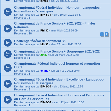
Dernier message par
jsm83
«
lun. 20 juin 2022 10:53
Championnat Fédéral Individuel - Honneur - Languedoc-
Roussillon à Caissargues
Dernier message par
BP43-34
«
dim. 19 juin 2022 18:37
Réponses :
6
Championnat de France Séniors+ 2021/2022 - Finales
Nationale
Dernier message par
Phil30
«
mer. 8 juin 2022 16:09
Réponses :
18
1
2
Challenge fédéral département 33
Dernier message par
bibi33
«
dim. 27 mars 2022 21:35
Championnat de France Séniors+ Bourgogne 2021/2022
Dernier message par
Jct89
«
lun. 21 mars 2022 23:08
Réponses :
1
Championnats Fédéral Individuel honneur et promotion
CD31
Dernier message par
charly
«
lun. 21 mars 2022 09:04
Réponses :
3
Championnat Fédéral Individuel - Excellence - Languedoc-
Roussillon à Caissargues
Dernier message par
BP43-34
«
dim. 23 janv. 2022 16:55
Réponses :
5
Championnat Fédéral Individuel - Honneurs et Promotions
du Gard à Caissargues
Dernier message par
BP43-34
«
sam. 22 janv. 2022 18:30
Réponses :
1