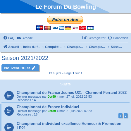
Le Forum Du Bowling
FAQ
Arcade
S’enregistrer
Connexion
Accueil
Index du forum
Compétitions
Championnats de France
Championnat Individuels
Saison 2021/2022
Saison 2021/2022
Nouveau sujet
13 sujets • Page
1
sur
1
Sujets
Championnat de France Jeunes U21 - Clermont-Ferrand 2022
Dernier message par
Jct89
«
mer. 27 juil. 2022 23:53
Réponses :
4
Championnat de France individuel
Dernier message par
Jct89
«
mar. 21 juin 2022 07:38
Réponses :
16
1
2
Championnat individuel excellence Honneur & Promotion
LR21