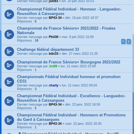
Dernier message par
jsm83
«
lun. 20 juin 2022 10:53
Championnat Fédéral Individuel - Honneur - Languedoc-
Roussillon à Caissargues
Dernier message par
BP43-34
«
dim. 19 juin 2022 18:37
Réponses :
6
Championnat de France Séniors+ 2021/2022 - Finales
Nationale
Dernier message par
Phil30
«
mer. 8 juin 2022 16:09
Réponses :
18
1
2
Challenge fédéral département 33
Dernier message par
bibi33
«
dim. 27 mars 2022 21:35
Championnat de France Séniors+ Bourgogne 2021/2022
Dernier message par
Jct89
«
lun. 21 mars 2022 23:08
Réponses :
1
Championnats Fédéral Individuel honneur et promotion
CD31
Dernier message par
charly
«
lun. 21 mars 2022 09:04
Réponses :
3
Championnat Fédéral Individuel - Excellence - Languedoc-
Roussillon à Caissargues
Dernier message par
BP43-34
«
dim. 23 janv. 2022 16:55
Réponses :
5
Championnat Fédéral Individuel - Honneurs et Promotions
du Gard à Caissargues
Dernier message par
BP43-34
«
sam. 22 janv. 2022 18:30
Réponses :
1