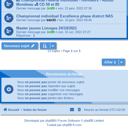
🎳 Championnat Fédéral Individuel - Honneurs - Aux2B
Monéteau 🎳 CD 58 et 89
Dernier message par
Jct89
«
ven. 21 janv. 2022 07:36
Championnat individuel Excellence phase district NAS
Dernier message par
bibi33
«
lun. 10 janv. 2022 09:46
Master jeunes Limoges 24/10/2021
Dernier message par
Jct89
«
ven. 15 oct. 2021 07:27
Réponses :
1
Nouveau sujet
13 sujets • Page
1
sur
1
Aller à
Permissions du forum
Vous
ne pouvez pas
poster de nouveaux sujets
Vous
ne pouvez pas
répondre aux sujets
Vous
ne pouvez pas
modifier vos messages
Vous
ne pouvez pas
supprimer vos messages
Vous
ne pouvez pas
joindre des fichiers
Accueil
Index du forum
Heures au format
UTC+02:00
Développé par
phpBB
® Forum Software © phpBB Limited
Traduit par
phpBB-fr.com