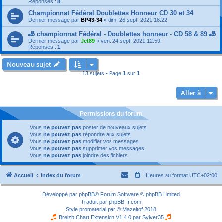
Réponses :
8
Championnat Fédéral Doublettes Honneur CD 30 et 34
Dernier message par
BP43-34
«
dim. 26 sept. 2021 18:22
🎳 championnat Fédéral - Doublettes honneur - CD 58 & 89 🎳
Dernier message par
Jct89
«
ven. 24 sept. 2021 12:59
Réponses :
1
Nouveau sujet
13 sujets • Page
1
sur
1
Aller à
Permissions du forum
Vous
ne pouvez pas
poster de nouveaux sujets
Vous
ne pouvez pas
répondre aux sujets
Vous
ne pouvez pas
modifier vos messages
Vous
ne pouvez pas
supprimer vos messages
Vous
ne pouvez pas
joindre des fichiers
Accueil
Index du forum
Heures au format
UTC+02:00
Développé par
phpBB
® Forum Software © phpBB Limited
Traduit par
phpBB-fr.com
Style
promaterial
par ©
Mazeltof
2018
Breizh Chart Extension V1.4.0 par
Sylver35