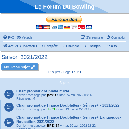
Le Forum Du Bowling
FAQ
Arcade
S’enregistrer
Connexion
Accueil
Index du forum
Compétitions
Championnats de France
Championnat Doublettes
Saison 2021/2022
Saison 2021/2022
Nouveau sujet
13 sujets • Page
1
sur
1
Sujets
Championnat doublette mixte
Dernier message par
jsm83
«
mar. 24 mai 2022 08:56
Réponses :
4
Championnat de France Doublettes - Séniors+ - 2021/2022
Dernier message par
Jct89
«
mar. 19 avr. 2022 23:17
Championnat de France Doublettes - Seniors+ Languedoc-
Roussillon 2021/2022
Dernier message par
BP43-34
«
mar. 19 avr. 2022 18:22