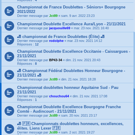
Réponses :
4
Championnat de France Doublettes - Séniors+ Bourgogne
2021/2022
Dernier message par
Jct89
«
sam. 9 avr. 2022 23:23
Championnat Doublette Excellence Aura/Lyon - 21/11/2021
Dernier message par
jacquouille69
«
mar. 23 nov. 2021 16:40
🎳 championnat de France Doublettes (Élite) 🎳
Dernier message par
rodolphe
«
mar. 23 nov. 2021 14:12
Réponses :
12
Championnat Doublette Excellence Occitanie - Caissargues -
21/11/2021
Dernier message par
BP43-34
«
dim. 21 nov. 2021 20:43
Réponses :
8
🎳 Championnat Fédéral Doublettes Honneur Bourgogne -
21/11/2021 🎳
Dernier message par
Jct89
«
dim. 21 nov. 2021 18:28
Championnat doublettes honneur Aquitaine Sud - Pau
21/11/2021
Dernier message par
chouchou64
«
dim. 21 nov. 2021 17:08
Réponses :
1
Championnat Doublette Excellence Bourgogne Franche
Comté - Audincourt - 21/11/2021
Dernier message par
Jct89
«
sam. 20 nov. 2021 23:17
🎳 🇫🇷 Championnats doublettes honneurs, excellences,
élites. Liens Lexer 🇫🇷
Dernier message par
Jct89
«
sam. 2 oct. 2021 19:27