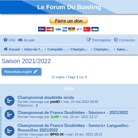
Le Forum Du Bowling
FAQ
Arcade
S’enregistrer
Connexion
Accueil
Index du forum
Compétitions
Championnats de France
Championnat Doublettes
Saison 2021/2022
Saison 2021/2022
Nouveau sujet
13 sujets • Page
1
sur
1
Sujets
Championnat doublette mixte
Dernier message par
jsm83
«
mar. 24 mai 2022 08:56
Réponses :
4
Championnat de France Doublettes - Séniors+ - 2021/2022
Dernier message par
Jct89
«
mar. 19 avr. 2022 23:17
Championnat de France Doublettes - Seniors+ Languedoc-
Roussillon 2021/2022
Dernier message par
BP43-34
«
mar. 19 avr. 2022 18:22