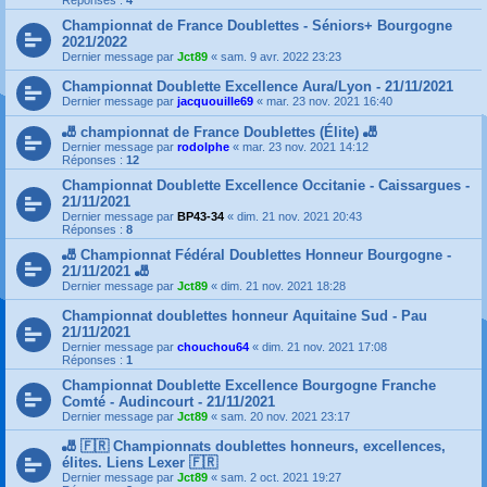
Réponses :
4
Championnat de France Doublettes - Séniors+ Bourgogne
2021/2022
Dernier message par
Jct89
«
sam. 9 avr. 2022 23:23
Championnat Doublette Excellence Aura/Lyon - 21/11/2021
Dernier message par
jacquouille69
«
mar. 23 nov. 2021 16:40
🎳 championnat de France Doublettes (Élite) 🎳
Dernier message par
rodolphe
«
mar. 23 nov. 2021 14:12
Réponses :
12
Championnat Doublette Excellence Occitanie - Caissargues -
21/11/2021
Dernier message par
BP43-34
«
dim. 21 nov. 2021 20:43
Réponses :
8
🎳 Championnat Fédéral Doublettes Honneur Bourgogne -
21/11/2021 🎳
Dernier message par
Jct89
«
dim. 21 nov. 2021 18:28
Championnat doublettes honneur Aquitaine Sud - Pau
21/11/2021
Dernier message par
chouchou64
«
dim. 21 nov. 2021 17:08
Réponses :
1
Championnat Doublette Excellence Bourgogne Franche
Comté - Audincourt - 21/11/2021
Dernier message par
Jct89
«
sam. 20 nov. 2021 23:17
🎳 🇫🇷 Championnats doublettes honneurs, excellences,
élites. Liens Lexer 🇫🇷
Dernier message par
Jct89
«
sam. 2 oct. 2021 19:27