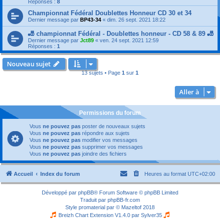
Réponses :
8
Championnat Fédéral Doublettes Honneur CD 30 et 34
Dernier message par
BP43-34
«
dim. 26 sept. 2021 18:22
🎳 championnat Fédéral - Doublettes honneur - CD 58 & 89 🎳
Dernier message par
Jct89
«
ven. 24 sept. 2021 12:59
Réponses :
1
Nouveau sujet
13 sujets • Page
1
sur
1
Aller à
Permissions du forum
Vous
ne pouvez pas
poster de nouveaux sujets
Vous
ne pouvez pas
répondre aux sujets
Vous
ne pouvez pas
modifier vos messages
Vous
ne pouvez pas
supprimer vos messages
Vous
ne pouvez pas
joindre des fichiers
Accueil
Index du forum
Heures au format
UTC+02:00
Développé par
phpBB
® Forum Software © phpBB Limited
Traduit par
phpBB-fr.com
Style
promaterial
par ©
Mazeltof
2018
Breizh Chart Extension V1.4.0 par
Sylver35