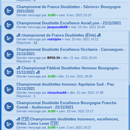
Réponses :
4
Championnat de France Doublettes - Séniors+ Bourgogne
2021/2022
Dernier message par
Jct89
«
sam. 9 avr. 2022 23:23
Championnat Doublette Excellence Aura/Lyon - 21/11/2021
Dernier message par
jacquouille69
«
mar. 23 nov. 2021 16:40
🎳 championnat de France Doublettes (Élite) 🎳
Dernier message par
rodolphe
«
mar. 23 nov. 2021 14:12
Réponses :
12
Championnat Doublette Excellence Occitanie - Caissargues -
21/11/2021
Dernier message par
BP43-34
«
dim. 21 nov. 2021 20:43
Réponses :
8
🎳 Championnat Fédéral Doublettes Honneur Bourgogne -
21/11/2021 🎳
Dernier message par
Jct89
«
dim. 21 nov. 2021 18:28
Championnat doublettes honneur Aquitaine Sud - Pau
21/11/2021
Dernier message par
chouchou64
«
dim. 21 nov. 2021 17:08
Réponses :
1
Championnat Doublette Excellence Bourgogne Franche
Comté - Audincourt - 21/11/2021
Dernier message par
Jct89
«
sam. 20 nov. 2021 23:17
🎳 🇫🇷 Championnats doublettes honneurs, excellences,
élites. Liens Lexer 🇫🇷
Dernier message par
Jct89
«
sam. 2 oct. 2021 19:27