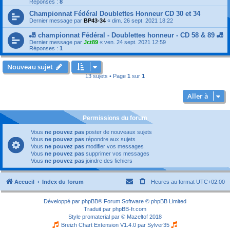
Réponses :
8
Championnat Fédéral Doublettes Honneur CD 30 et 34
Dernier message par
BP43-34
«
dim. 26 sept. 2021 18:22
🎳 championnat Fédéral - Doublettes honneur - CD 58 & 89 🎳
Dernier message par
Jct89
«
ven. 24 sept. 2021 12:59
Réponses :
1
Nouveau sujet
13 sujets • Page
1
sur
1
Aller à
Permissions du forum
Vous
ne pouvez pas
poster de nouveaux sujets
Vous
ne pouvez pas
répondre aux sujets
Vous
ne pouvez pas
modifier vos messages
Vous
ne pouvez pas
supprimer vos messages
Vous
ne pouvez pas
joindre des fichiers
Accueil
Index du forum
Heures au format
UTC+02:00
Développé par
phpBB
® Forum Software © phpBB Limited
Traduit par
phpBB-fr.com
Style
promaterial
par ©
Mazeltof
2018
Breizh Chart Extension V1.4.0 par
Sylver35