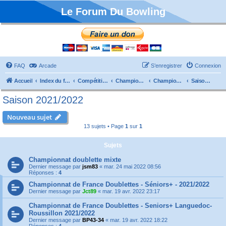
Le Forum Du Bowling
FAQ
Arcade
S’enregistrer
Connexion
Accueil
Index du forum
Compétitions
Championnats de France
Championnat Doublettes
Saison 2021/2022
Saison 2021/2022
Nouveau sujet
13 sujets • Page
1
sur
1
Sujets
Championnat doublette mixte
Dernier message par
jsm83
«
mar. 24 mai 2022 08:56
Réponses :
4
Championnat de France Doublettes - Séniors+ - 2021/2022
Dernier message par
Jct89
«
mar. 19 avr. 2022 23:17
Championnat de France Doublettes - Seniors+ Languedoc-
Roussillon 2021/2022
Dernier message par
BP43-34
«
mar. 19 avr. 2022 18:22