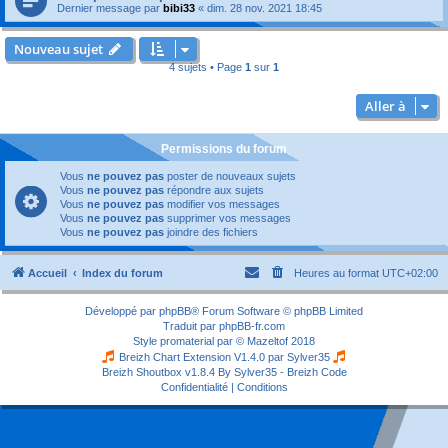
Dernier message par
bibi33
«
dim. 28 nov. 2021 18:45
Nouveau sujet
4 sujets • Page
1
sur
1
Aller à
Permissions du forum
Vous
ne pouvez pas
poster de nouveaux sujets
Vous
ne pouvez pas
répondre aux sujets
Vous
ne pouvez pas
modifier vos messages
Vous
ne pouvez pas
supprimer vos messages
Vous
ne pouvez pas
joindre des fichiers
Accueil
Index du forum
Heures au format
UTC+02:00
Développé par
phpBB
® Forum Software © phpBB Limited
Traduit par
phpBB-fr.com
Style
promaterial
par ©
Mazeltof
2018
Breizh Chart Extension V1.4.0 par
Sylver35
Breizh Shoutbox v1.8.4
By Sylver35 - Breizh Code
Confidentialité
|
Conditions