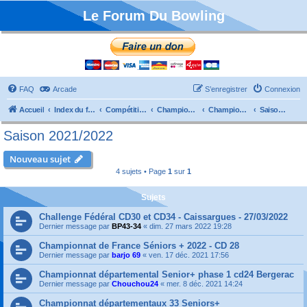
Le Forum Du Bowling
FAQ
Arcade
S’enregistrer
Connexion
Accueil
Index du forum
Compétitions
Championnats de France
Championnat Départemental
Saison 2021/2022
Saison 2021/2022
Nouveau sujet
4 sujets • Page
1
sur
1
Sujets
Challenge Fédéral CD30 et CD34 - Caissargues - 27/03/2022
Dernier message par
BP43-34
«
dim. 27 mars 2022 19:28
Championnat de France Séniors + 2022 - CD 28
Dernier message par
barjo 69
«
ven. 17 déc. 2021 17:56
Championnat départemental Senior+ phase 1 cd24 Bergerac
Dernier message par
Chouchou24
«
mer. 8 déc. 2021 14:24
Championnat départementaux 33 Seniors+