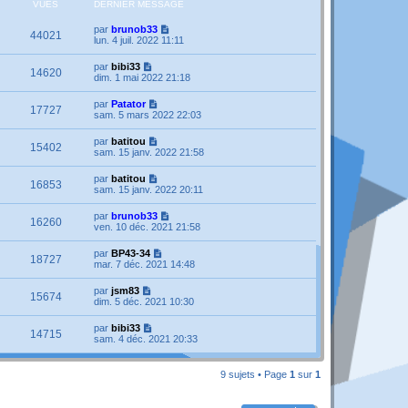
VUES
DERNIER MESSAGE
par
brunob33
44021
lun. 4 juil. 2022 11:11
par
bibi33
14620
dim. 1 mai 2022 21:18
par
Patator
17727
sam. 5 mars 2022 22:03
par
batitou
15402
sam. 15 janv. 2022 21:58
par
batitou
16853
sam. 15 janv. 2022 20:11
par
brunob33
16260
ven. 10 déc. 2021 21:58
par
BP43-34
18727
mar. 7 déc. 2021 14:48
par
jsm83
15674
dim. 5 déc. 2021 10:30
par
bibi33
14715
sam. 4 déc. 2021 20:33
9 sujets • Page
1
sur
1