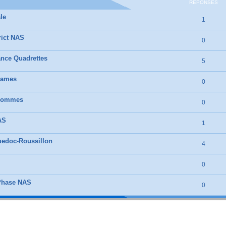
RÉPONSES
le
1
rict NAS
0
ance Quadrettes
5
Dames
0
 Hommes
0
AS
1
uedoc-Roussillon
4
0
 Phase NAS
0