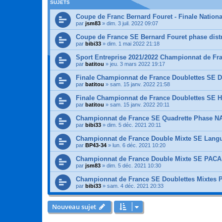
SUJETS
Coupe de Franc Bernard Fouret - Finale Nationa
par
jsm83
»
dim. 3 juil. 2022 09:07
Coupe de France SE Bernard Fouret phase dist
par
bibi33
»
dim. 1 mai 2022 21:18
Sport Entreprise 2021/2022 Championnat de Fr
par
batitou
»
jeu. 3 mars 2022 19:17
Finale Championnat de France Doublettes SE 
par
batitou
»
sam. 15 janv. 2022 21:58
Finale Championnat de France Doublettes SE
par
batitou
»
sam. 15 janv. 2022 20:11
Championnat de France SE Quadrette Phase N
par
bibi33
»
dim. 5 déc. 2021 20:11
Championnat de France Double Mixte SE Lang
par
BP43-34
»
lun. 6 déc. 2021 10:20
Championnat de France Double Mixte SE PACA
par
jsm83
»
dim. 5 déc. 2021 10:30
Championnat de France SE Doublettes Mixtes
par
bibi33
»
sam. 4 déc. 2021 20:33
Nouveau sujet