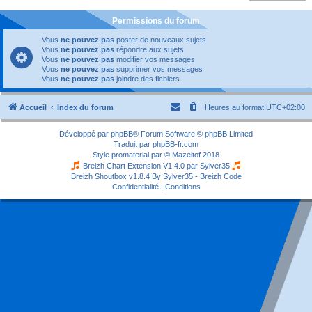
Permissions du forum
Vous
ne pouvez pas
poster de nouveaux sujets
Vous
ne pouvez pas
répondre aux sujets
Vous
ne pouvez pas
modifier vos messages
Vous
ne pouvez pas
supprimer vos messages
Vous
ne pouvez pas
joindre des fichiers
Accueil
Index du forum
Heures au format
UTC+02:00
Développé par
phpBB
® Forum Software © phpBB Limited
Traduit par
phpBB-fr.com
Style
promaterial
par ©
Mazeltof
2018
Breizh Chart Extension V1.4.0 par
Sylver35
Breizh Shoutbox v1.8.4
By Sylver35 - Breizh Code
Confidentialité
|
Conditions