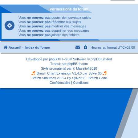
Permissions du forum
Vous
ne pouvez pas
poster de nouveaux sujets
Vous
ne pouvez pas
répondre aux sujets
Vous
ne pouvez pas
modifier vos messages
Vous
ne pouvez pas
supprimer vos messages
Vous
ne pouvez pas
joindre des fichiers
Accueil
Index du forum
Heures au format
UTC+02:00
Développé par
phpBB
® Forum Software © phpBB Limited
Traduit par
phpBB-fr.com
Style
promaterial
par ©
Mazeltof
2018
Breizh Chart Extension V1.4.0 par
Sylver35
Breizh Shoutbox v1.8.4
By Sylver35 - Breizh Code
Confidentialité
|
Conditions