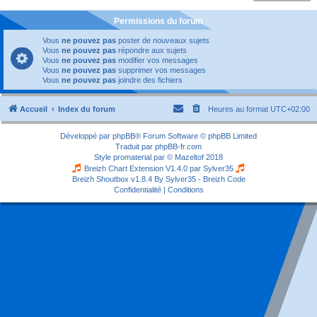
Permissions du forum
Vous
ne pouvez pas
poster de nouveaux sujets
Vous
ne pouvez pas
répondre aux sujets
Vous
ne pouvez pas
modifier vos messages
Vous
ne pouvez pas
supprimer vos messages
Vous
ne pouvez pas
joindre des fichiers
Accueil
Index du forum
Heures au format
UTC+02:00
Développé par
phpBB
® Forum Software © phpBB Limited
Traduit par
phpBB-fr.com
Style
promaterial
par ©
Mazeltof
2018
Breizh Chart Extension V1.4.0 par
Sylver35
Breizh Shoutbox v1.8.4
By Sylver35 - Breizh Code
Confidentialité
|
Conditions