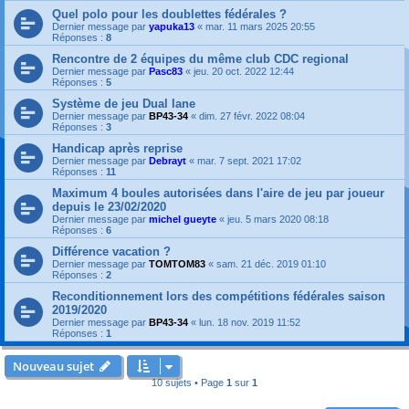
Quel polo pour les doublettes fédérales ?
Dernier message par
yapuka13
«
mar. 11 mars 2025 20:55
Réponses :
8
Rencontre de 2 équipes du même club CDC regional
Dernier message par
Pasc83
«
jeu. 20 oct. 2022 12:44
Réponses :
5
Système de jeu Dual lane
Dernier message par
BP43-34
«
dim. 27 févr. 2022 08:04
Réponses :
3
Handicap après reprise
Dernier message par
Debrayt
«
mar. 7 sept. 2021 17:02
Réponses :
11
Maximum 4 boules autorisées dans l'aire de jeu par joueur
depuis le 23/02/2020
Dernier message par
michel gueyte
«
jeu. 5 mars 2020 08:18
Réponses :
6
Différence vacation ?
Dernier message par
TOMTOM83
«
sam. 21 déc. 2019 01:10
Réponses :
2
Reconditionnement lors des compétitions fédérales saison
2019/2020
Dernier message par
BP43-34
«
lun. 18 nov. 2019 11:52
Réponses :
1
Nouveau sujet
10 sujets • Page
1
sur
1