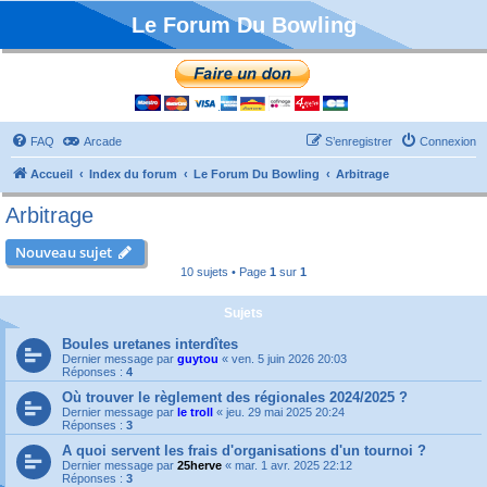
Le Forum Du Bowling
FAQ
Arcade
S’enregistrer
Connexion
Accueil
Index du forum
Le Forum Du Bowling
Arbitrage
Arbitrage
Nouveau sujet
10 sujets • Page
1
sur
1
Sujets
Boules uretanes interdîtes
Dernier message par
guytou
«
ven. 5 juin 2026 20:03
Réponses :
4
Où trouver le règlement des régionales 2024/2025 ?
Dernier message par
le troll
«
jeu. 29 mai 2025 20:24
Réponses :
3
A quoi servent les frais d'organisations d'un tournoi ?
Dernier message par
25herve
«
mar. 1 avr. 2025 22:12
Réponses :
3