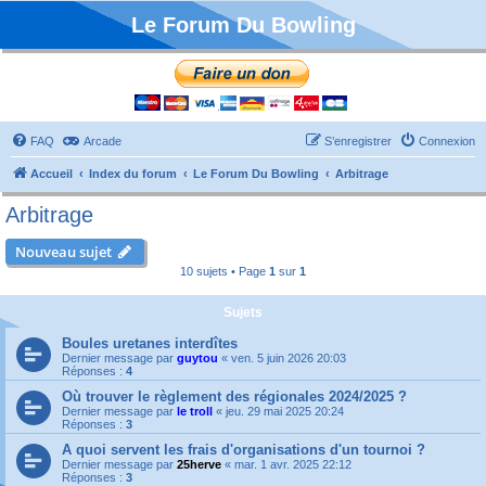
Le Forum Du Bowling
FAQ
Arcade
S’enregistrer
Connexion
Accueil
Index du forum
Le Forum Du Bowling
Arbitrage
Arbitrage
Nouveau sujet
10 sujets • Page
1
sur
1
Sujets
Boules uretanes interdîtes
Dernier message par
guytou
«
ven. 5 juin 2026 20:03
Réponses :
4
Où trouver le règlement des régionales 2024/2025 ?
Dernier message par
le troll
«
jeu. 29 mai 2025 20:24
Réponses :
3
A quoi servent les frais d'organisations d'un tournoi ?
Dernier message par
25herve
«
mar. 1 avr. 2025 22:12
Réponses :
3