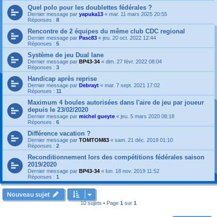
Quel polo pour les doublettes fédérales ?
Dernier message par
yapuka13
«
mar. 11 mars 2025 20:55
Réponses :
8
Rencontre de 2 équipes du même club CDC regional
Dernier message par
Pasc83
«
jeu. 20 oct. 2022 12:44
Réponses :
5
Système de jeu Dual lane
Dernier message par
BP43-34
«
dim. 27 févr. 2022 08:04
Réponses :
3
Handicap après reprise
Dernier message par
Debrayt
«
mar. 7 sept. 2021 17:02
Réponses :
11
Maximum 4 boules autorisées dans l'aire de jeu par joueur
depuis le 23/02/2020
Dernier message par
michel gueyte
«
jeu. 5 mars 2020 08:18
Réponses :
6
Différence vacation ?
Dernier message par
TOMTOM83
«
sam. 21 déc. 2019 01:10
Réponses :
2
Reconditionnement lors des compétitions fédérales saison
2019/2020
Dernier message par
BP43-34
«
lun. 18 nov. 2019 11:52
Réponses :
1
Nouveau sujet
10 sujets • Page
1
sur
1