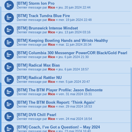
[BTM] Storm Ion Pro
Dernier message par
Rico
«
jeu. 20 juin 2024 22:44
[BTM] Track Tundra Blue Fire
Dernier message par
Rico
«
mer. 19 juin 2024 22:48
[BTM] Brunswick Intense Mindset
Dernier message par
Rico
«
jeu. 13 juin 2024 03:16
[BTM] Keeping Bowling Hands and Wrists Healthy
Dernier message par
Rico
«
mar. 11 juin 2024 20:34
[BTM] Columbia 300 Messenger PowerCOR Black/Gold Pearl
Dernier message par
Rico
«
jeu. 6 juin 2024 21:30
[BTM] Radical Max Bias
Dernier message par
Rico
«
jeu. 6 juin 2024 18:57
[BTM] Radical Rattler NU
Dernier message par
Rico
«
mer. 5 juin 2024 20:47
[BTM] The BTM Player Profile: Jason Belmonte
Dernier message par
Rico
«
ven. 31 mai 2024 15:31
[BTM] The BTM Book Report: ‘Think Again’
Dernier message par
Rico
«
mer. 29 mai 2024 18:53
[BTM] DV8 Chill Pearl
Dernier message par
Rico
«
ven. 24 mai 2024 16:54
[BTM] Coach, I’ve Got a Question! – May 2024
Dernier message par
Rico
«
jeu. 23 mai 2024 16:40