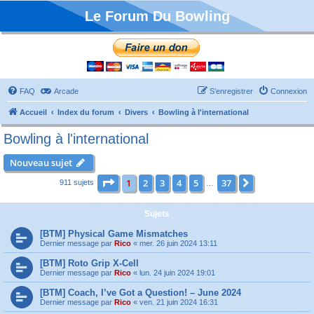
Le Forum Du Bowling
FAQ
Arcade
S’enregistrer
Connexion
Accueil
Index du forum
Divers
Bowling à l'international
Bowling à l'international
Nouveau sujet
Page
1
sur
37
1
2
3
4
5
37
Suivante
911 sujets
…
Sujets
[BTM] Physical Game Mismatches
Dernier message par
Rico
«
mer. 26 juin 2024 13:11
[BTM] Roto Grip X-Cell
Dernier message par
Rico
«
lun. 24 juin 2024 19:01
[BTM] Coach, I’ve Got a Question! – June 2024
Dernier message par
Rico
«
ven. 21 juin 2024 16:31