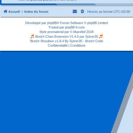
Accueil
Index du forum
Heures au format
UTC+02:00
Développé par
phpBB
® Forum Software © phpBB Limited
Traduit par
phpBB-fr.com
Style
promaterial
par ©
Mazeltof
2018
Breizh Chart Extension V1.4.0 par
Sylver35
Breizh Shoutbox v1.8.4
By Sylver35 - Breizh Code
Confidentialité
|
Conditions