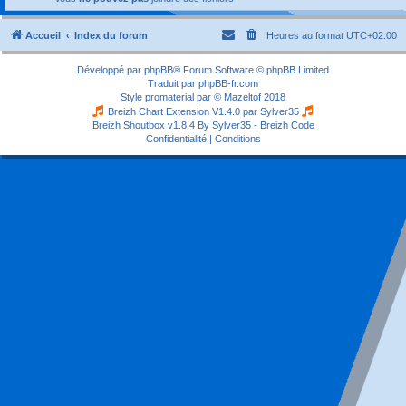
Accueil
Index du forum
Heures au format
UTC+02:00
Développé par
phpBB
® Forum Software © phpBB Limited
Traduit par
phpBB-fr.com
Style
promaterial
par ©
Mazeltof
2018
Breizh Chart Extension V1.4.0 par
Sylver35
Breizh Shoutbox v1.8.4
By Sylver35 - Breizh Code
Confidentialité
|
Conditions