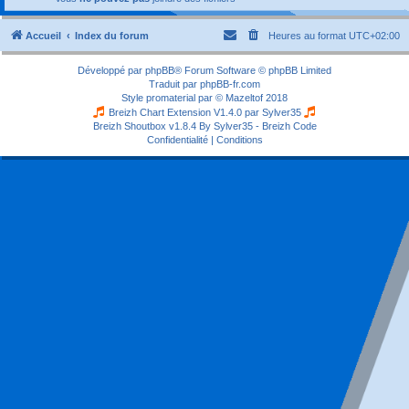
Accueil
Index du forum
Heures au format
UTC+02:00
Développé par
phpBB
® Forum Software © phpBB Limited
Traduit par
phpBB-fr.com
Style
promaterial
par ©
Mazeltof
2018
Breizh Chart Extension V1.4.0 par
Sylver35
Breizh Shoutbox v1.8.4
By Sylver35 - Breizh Code
Confidentialité
|
Conditions