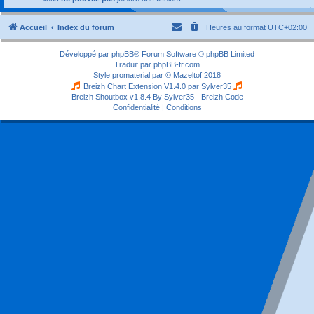
Accueil
Index du forum
Heures au format
UTC+02:00
Développé par
phpBB
® Forum Software © phpBB Limited
Traduit par
phpBB-fr.com
Style
promaterial
par ©
Mazeltof
2018
Breizh Chart Extension V1.4.0 par
Sylver35
Breizh Shoutbox v1.8.4
By Sylver35 - Breizh Code
Confidentialité
|
Conditions