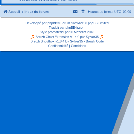
Accueil
Index du forum
Heures au format
UTC+02:00
Développé par
phpBB
® Forum Software © phpBB Limited
Traduit par
phpBB-fr.com
Style
promaterial
par ©
Mazeltof
2018
Breizh Chart Extension V1.4.0 par
Sylver35
Breizh Shoutbox v1.8.4
By Sylver35 - Breizh Code
Confidentialité
|
Conditions