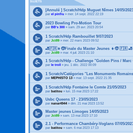
SUJETS
[Annulé ] Scratch/Hdp Muguet Nîmes 14/05/202
par
el pinfru
»
mer. 14 sept. 2022 22:19
2023 Bowling Pro-Motion Tour
par
BB's 300
»
sam. 29 avr. 2023 20:54
1 Scratch/Hdp Rambouillet 9/07/2023
par
Jct89
»
mer. 22 mars 2023 09:52
🎳🇫🇷👧🧒Finale du Master Jeunes 👧🧒 🇫🇷 🎳
par
Jct89
»
mar. 4 juil. 2023 21:10
1 Scratch/Hdp - Challenge "Golden Pins / Marc 
par
le troll
»
jeu. 1 déc. 2022 00:09
1 Scratch/Catégories "Les Monuments Romains 
par
MEPHISTO 13
»
mar. 13 sept. 2022 21:35
1 Scratch/Hdp Fontaine le Comte 21/05/2023
par
batitou
»
lun. 15 mai 2023 17:22
Usbc Queens 17 - 23/05/2023
par
nanar4944
»
dim. 21 mai 2023 13:52
Master jeunes Limoges 14/05/2023
par
Jct89
»
sam. 13 mai 2023 17:10
2.1 - Performance Chambéry-Voglans 07/05/202
par
batitou
»
sam. 6 mai 2023 17:13