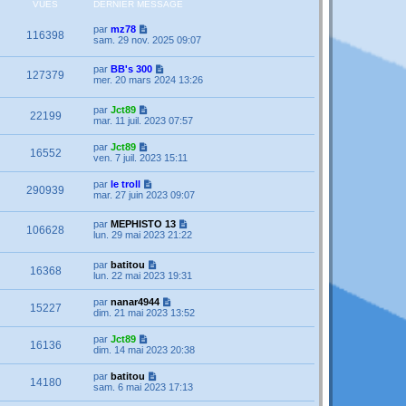
VUES
DERNIER MESSAGE
par
mz78
116398
sam. 29 nov. 2025 09:07
par
BB's 300
127379
mer. 20 mars 2024 13:26
par
Jct89
22199
mar. 11 juil. 2023 07:57
par
Jct89
16552
ven. 7 juil. 2023 15:11
par
le troll
290939
mar. 27 juin 2023 09:07
par
MEPHISTO 13
106628
lun. 29 mai 2023 21:22
par
batitou
16368
lun. 22 mai 2023 19:31
par
nanar4944
15227
dim. 21 mai 2023 13:52
par
Jct89
16136
dim. 14 mai 2023 20:38
par
batitou
14180
sam. 6 mai 2023 17:13