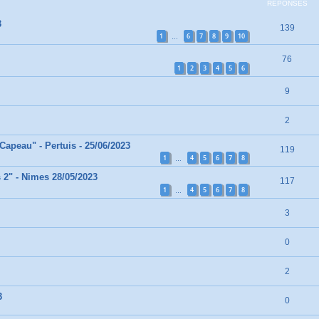
RÉPONSES
3
139
1
6
7
8
9
10
…
76
1
2
3
4
5
6
9
2
Capeau" - Pertuis - 25/06/2023
119
1
4
5
6
7
8
…
2" - Nimes 28/05/2023
117
1
4
5
6
7
8
…
3
0
2
3
0