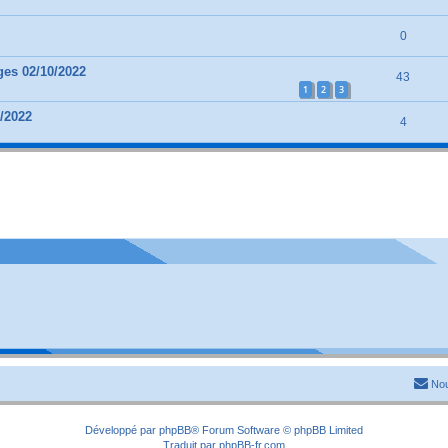
0
ges 02/10/2022
43
1
2
3
9/2022
4
Nou
Développé par
phpBB
® Forum Software © phpBB Limited
Traduit par
phpBB-fr.com