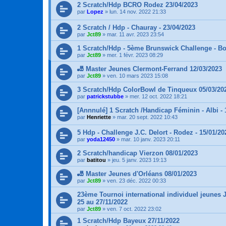
2 Scratch/Hdp BCRO Rodez 23/04/2023
par
Lopez
»
lun. 14 nov. 2022 21:33
2 Scratch / Hdp - Chauray - 23/04/2023
par
Jct89
»
mar. 11 avr. 2023 23:54
1 Scratch/Hdp - 5ème Brunswick Challenge - Bo
par
Jct89
»
mer. 1 févr. 2023 08:29
🎳 Master Jeunes Clermont-Ferrand 12/03/2023
par
Jct89
»
ven. 10 mars 2023 15:08
3 Scratch/Hdp ColorBowl de Tinqueux 05/03/20
par
patrickstubbe
»
mer. 12 oct. 2022 18:21
[Annnulé] 1 Scratch /Handicap Féminin - Albi - 
par
Henriette
»
mar. 20 sept. 2022 10:43
5 Hdp - Challenge J.C. Delort - Rodez - 15/01/20
par
yoda12450
»
mar. 10 janv. 2023 20:11
2 Scratch/handicap Vierzon 08/01/2023
par
batitou
»
jeu. 5 janv. 2023 19:13
🎳 Master Jeunes d'Orléans 08/01/2023
par
Jct89
»
ven. 23 déc. 2022 00:33
23ème Tournoi international individuel jeunes J
25 au 27/11/2022
par
Jct89
»
ven. 7 oct. 2022 23:02
1 Scratch/Hdp Bayeux 27/11/2022