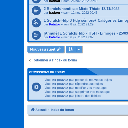
par
batitou
»
sam. 26 nov. 2022 20:49
2 Scratch/handicap Mixte Thiais 13/11/2022
par
batitou
»
sam. 12 nov. 2022 20:46
1 Scratch-Hdp 3 Hdp séniors+ Catégories Limo
par
Patator
»
ven. 8 juil. 2022 21:29
[Annulé] 1 Scratch/Hdp - TISH - Limoges - 25/0
par
Patator
»
mer. 6 juil. 2022 17:02
Nouveau sujet
Retourner à l’index du forum
PERMISSIONS DU FORUM
Vous
ne pouvez pas
poster de nouveaux sujets
Vous
ne pouvez pas
répondre aux sujets
Vous
ne pouvez pas
modifier vos messages
Vous
ne pouvez pas
supprimer vos messages
Vous
ne pouvez pas
joindre des fichiers
Accueil
Index du forum