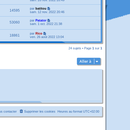
sam. 26 nov. 2022 20:49
par
batitou
14595
sam. 12 nov. 2022 20:46
par
Patator
53060
sam. 1 oct. 2022 21:38
par
Rico
18861
ven. 26 août 2022 13:04
24 sujets • Page
1
sur
1
Aller à
s contacter
Supprimer les cookies
Heures au format
UTC+02:00