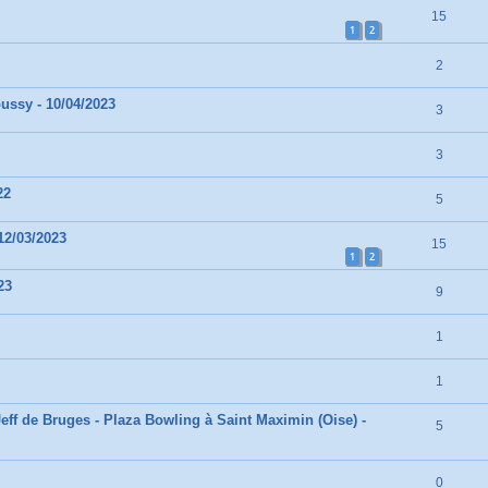
15
1
2
2
ussy - 10/04/2023
3
3
22
5
12/03/2023
15
1
2
23
9
1
1
eff de Bruges - Plaza Bowling à Saint Maximin (Oise) -
5
0