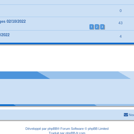
0
ges 02/10/2022
43
1
2
3
9/2022
4
Nou
Développé par
phpBB
® Forum Software © phpBB Limited
Traduit par
phpBB-fr.com