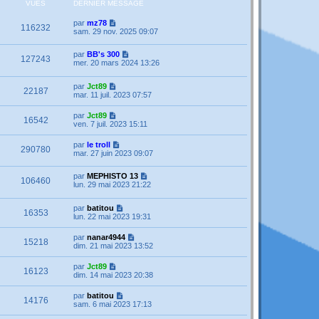
VUES
DERNIER MESSAGE
par
mz78
116232
sam. 29 nov. 2025 09:07
par
BB's 300
127243
mer. 20 mars 2024 13:26
par
Jct89
22187
mar. 11 juil. 2023 07:57
par
Jct89
16542
ven. 7 juil. 2023 15:11
par
le troll
290780
mar. 27 juin 2023 09:07
par
MEPHISTO 13
106460
lun. 29 mai 2023 21:22
par
batitou
16353
lun. 22 mai 2023 19:31
par
nanar4944
15218
dim. 21 mai 2023 13:52
par
Jct89
16123
dim. 14 mai 2023 20:38
par
batitou
14176
sam. 6 mai 2023 17:13