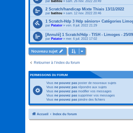
par
batitou
»
sam. 26 nov. 2022 20:49
2 Scratch/handicap Mixte Thiais 13/11/2022
par
batitou
»
sam. 12 nov. 2022 20:46
1 Scratch-Hdp 3 Hdp séniors+ Catégories Limo
par
Patator
»
ven. 8 juil. 2022 21:29
[Annulé] 1 Scratch/Hdp - TISH - Limoges - 25/0
par
Patator
»
mer. 6 juil. 2022 17:02
Nouveau sujet
Retourner à l’index du forum
PERMISSIONS DU FORUM
Vous
ne pouvez pas
poster de nouveaux sujets
Vous
ne pouvez pas
répondre aux sujets
Vous
ne pouvez pas
modifier vos messages
Vous
ne pouvez pas
supprimer vos messages
Vous
ne pouvez pas
joindre des fichiers
Accueil
Index du forum