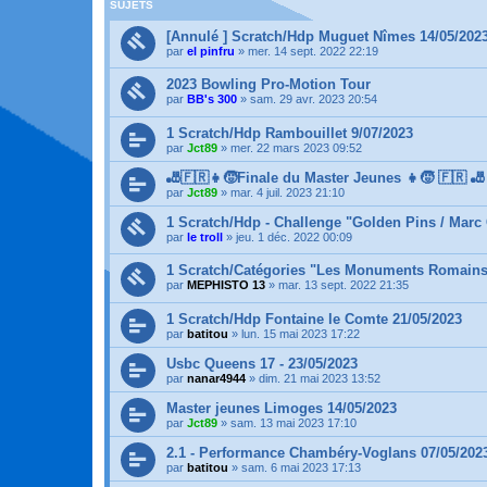
SUJETS
[Annulé ] Scratch/Hdp Muguet Nîmes 14/05/202
par
el pinfru
»
mer. 14 sept. 2022 22:19
2023 Bowling Pro-Motion Tour
par
BB's 300
»
sam. 29 avr. 2023 20:54
1 Scratch/Hdp Rambouillet 9/07/2023
par
Jct89
»
mer. 22 mars 2023 09:52
🎳🇫🇷👧🧒Finale du Master Jeunes 👧🧒 🇫🇷 🎳
par
Jct89
»
mar. 4 juil. 2023 21:10
1 Scratch/Hdp - Challenge "Golden Pins / Marc 
par
le troll
»
jeu. 1 déc. 2022 00:09
1 Scratch/Catégories "Les Monuments Romains 
par
MEPHISTO 13
»
mar. 13 sept. 2022 21:35
1 Scratch/Hdp Fontaine le Comte 21/05/2023
par
batitou
»
lun. 15 mai 2023 17:22
Usbc Queens 17 - 23/05/2023
par
nanar4944
»
dim. 21 mai 2023 13:52
Master jeunes Limoges 14/05/2023
par
Jct89
»
sam. 13 mai 2023 17:10
2.1 - Performance Chambéry-Voglans 07/05/202
par
batitou
»
sam. 6 mai 2023 17:13