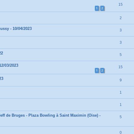
15
1
2
2
ussy - 10/04/2023
3
3
22
5
12/03/2023
15
1
2
23
9
1
1
eff de Bruges - Plaza Bowling à Saint Maximin (Oise) -
5
0