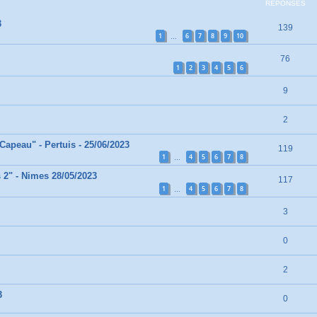
RÉPONSES
3
139
1
6
7
8
9
10
…
76
1
2
3
4
5
6
9
2
Capeau" - Pertuis - 25/06/2023
119
1
4
5
6
7
8
…
2" - Nimes 28/05/2023
117
1
4
5
6
7
8
…
3
0
2
3
0