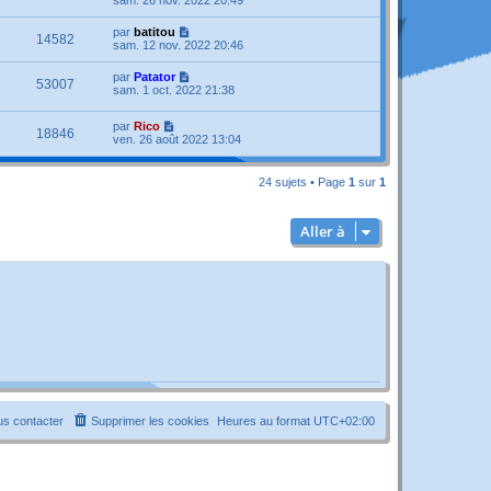
sam. 26 nov. 2022 20:49
par
batitou
14582
sam. 12 nov. 2022 20:46
par
Patator
53007
sam. 1 oct. 2022 21:38
par
Rico
18846
ven. 26 août 2022 13:04
24 sujets • Page
1
sur
1
Aller à
s contacter
Supprimer les cookies
Heures au format
UTC+02:00