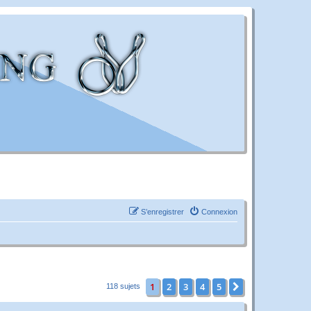
S’enregistrer
Connexion
1
2
3
4
5
Suivante
118 sujets