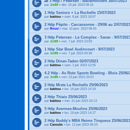
🎳 3 Hdp / Petersen - Ballainvilliers 16/07/2023
par
Jct89
»
dim. 16 juil. 2023 09:15
1 Hdp Seniors + La Rochelle 15/07/2023
par
batitou
»
sam. 8 juil. 2023 18:07
2 Hdp Pépito - Carcassonne - 29/06 au 2/07/202
par
Rossi
»
mar. 10 janv. 2023 09:43
3 Hdp Petersen - Le Complex - Saran - 9/07/202
par
Jct89
»
ven. 7 juil. 2023 13:59
1 Hdp Star Bowl Audincourt - 9/07/2023
par
Jct89
»
ven. 7 juil. 2023 00:39
2 Hdp Dinan-Taden 02/07/2023
par
batitou
»
sam. 1 juil. 2023 12:55
4.2 Hdp - As Roto Sports Bowling - Blois 25/06/
par
Jct89
»
ven. 23 juin 2023 20:07
2 Hdp Mixte La Rochelle 25/06/2023
par
batitou
»
lun. 19 juin 2023 14:18
2 Hdp Thiais 25/06/2023
par
batitou
»
mer. 21 juin 2023 20:13
5 Hdp Avermes-Moulins 25/06/2023
par
batitou
»
lun. 19 juin 2023 14:27
2 Hdp Buddy's MBA Reims Tinqueux 25/06/202
par
Caroulis
»
lun. 12 juin 2023 09:23