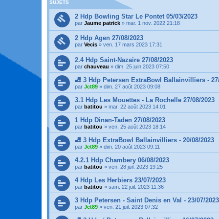
SUJETS
2 Hdp Bowling Star Le Pontet 05/03/2023
par
Jaume patrick
»
mar. 1 nov. 2022 21:18
2 Hdp Agen 27/08/2023
par
Vecis
»
ven. 17 mars 2023 17:31
2.4 Hdp Saint-Nazaire 27/08/2023
par
chauveau
»
dim. 25 juin 2023 07:50
🎳 3 Hdp Petersen ExtraBowl Ballainvilliers - 27
par
Jct89
»
dim. 27 août 2023 09:08
3.1 Hdp Les Mouettes - La Rochelle 27/08/2023
par
batitou
»
mar. 22 août 2023 14:01
1 Hdp Dinan-Taden 27/08/2023
par
batitou
»
ven. 25 août 2023 18:14
🎳 3 Hdp ExtraBowl Ballainvilliers - 20/08/2023
par
Jct89
»
dim. 20 août 2023 09:11
4.2.1 Hdp Chambery 06/08/2023
par
batitou
»
ven. 28 juil. 2023 19:25
4 Hdp Les Herbiers 23/07/2023
par
batitou
»
sam. 22 juil. 2023 11:36
3 Hdp Petersen - Saint Denis en Val - 23/07/2023
par
Jct89
»
ven. 21 juil. 2023 07:32