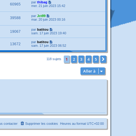
par
thibag
60965
mer. 21 juin 2023 15:42
par
Jct89
39588
mar. 20 juin 2023 00:16
par
batitou
19067
sam. 17 juin 2023 19:40
par
batitou
13672
sam. 17 juin 2023 06:52
1
2
3
4
5
Suivante
118 sujets
Aller à
s contacter
Supprimer les cookies
Heures au format
UTC+02:00