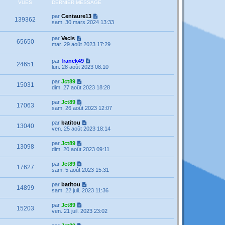
VUES
DERNIER MESSAGE
par
Centaure13
139362
sam. 30 mars 2024 13:33
par
Vecis
65650
mar. 29 août 2023 17:29
par
franck49
24651
lun. 28 août 2023 08:10
par
Jct89
15031
dim. 27 août 2023 18:28
par
Jct89
17063
sam. 26 août 2023 12:07
par
batitou
13040
ven. 25 août 2023 18:14
par
Jct89
13098
dim. 20 août 2023 09:11
par
Jct89
17627
sam. 5 août 2023 15:31
par
batitou
14899
sam. 22 juil. 2023 11:36
par
Jct89
15203
ven. 21 juil. 2023 23:02