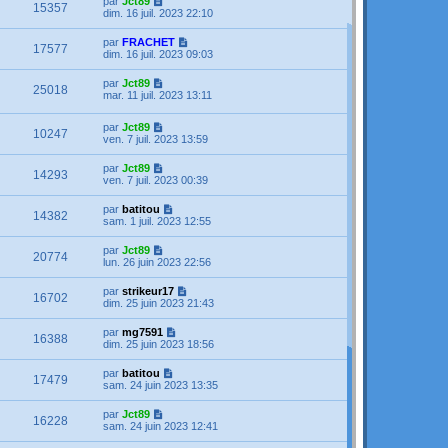
par
Jct89
15357
dim. 16 juil. 2023 22:10
par
FRACHET
17577
dim. 16 juil. 2023 09:03
par
Jct89
25018
mar. 11 juil. 2023 13:11
par
Jct89
10247
ven. 7 juil. 2023 13:59
par
Jct89
14293
ven. 7 juil. 2023 00:39
par
batitou
14382
sam. 1 juil. 2023 12:55
par
Jct89
20774
lun. 26 juin 2023 22:56
par
strikeur17
16702
dim. 25 juin 2023 21:43
par
mg7591
16388
dim. 25 juin 2023 18:56
par
batitou
17479
sam. 24 juin 2023 13:35
par
Jct89
16228
sam. 24 juin 2023 12:41