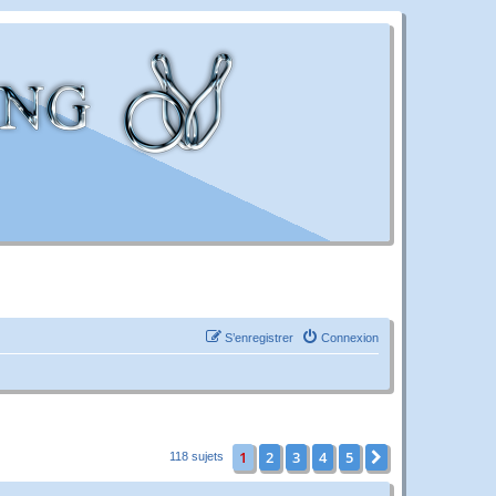
S’enregistrer
Connexion
1
2
3
4
5
Suivante
118 sujets