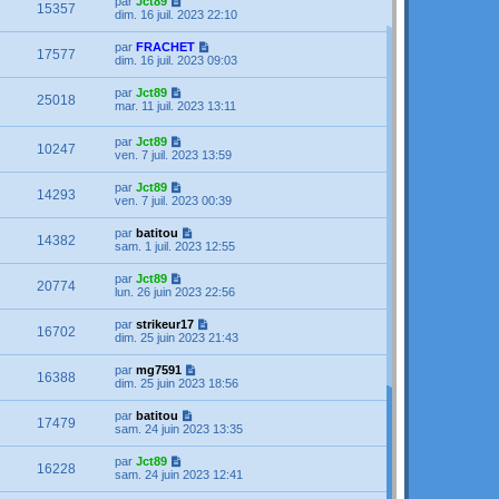
par
Jct89
15357
dim. 16 juil. 2023 22:10
par
FRACHET
17577
dim. 16 juil. 2023 09:03
par
Jct89
25018
mar. 11 juil. 2023 13:11
par
Jct89
10247
ven. 7 juil. 2023 13:59
par
Jct89
14293
ven. 7 juil. 2023 00:39
par
batitou
14382
sam. 1 juil. 2023 12:55
par
Jct89
20774
lun. 26 juin 2023 22:56
par
strikeur17
16702
dim. 25 juin 2023 21:43
par
mg7591
16388
dim. 25 juin 2023 18:56
par
batitou
17479
sam. 24 juin 2023 13:35
par
Jct89
16228
sam. 24 juin 2023 12:41