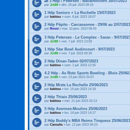
🎳 3 Hdp / Petersen - Ballainvilliers 16/07/2023
par
Jct89
»
dim. 16 juil. 2023 09:15
1 Hdp Seniors + La Rochelle 15/07/2023
par
batitou
»
sam. 8 juil. 2023 18:07
2 Hdp Pépito - Carcassonne - 29/06 au 2/07/202
par
Rossi
»
mar. 10 janv. 2023 09:43
3 Hdp Petersen - Le Complex - Saran - 9/07/202
par
Jct89
»
ven. 7 juil. 2023 13:59
1 Hdp Star Bowl Audincourt - 9/07/2023
par
Jct89
»
ven. 7 juil. 2023 00:39
2 Hdp Dinan-Taden 02/07/2023
par
batitou
»
sam. 1 juil. 2023 12:55
4.2 Hdp - As Roto Sports Bowling - Blois 25/06/
par
Jct89
»
ven. 23 juin 2023 20:07
2 Hdp Mixte La Rochelle 25/06/2023
par
batitou
»
lun. 19 juin 2023 14:18
2 Hdp Thiais 25/06/2023
par
batitou
»
mer. 21 juin 2023 20:13
5 Hdp Avermes-Moulins 25/06/2023
par
batitou
»
lun. 19 juin 2023 14:27
2 Hdp Buddy's MBA Reims Tinqueux 25/06/202
par
Caroulis
»
lun. 12 juin 2023 09:23