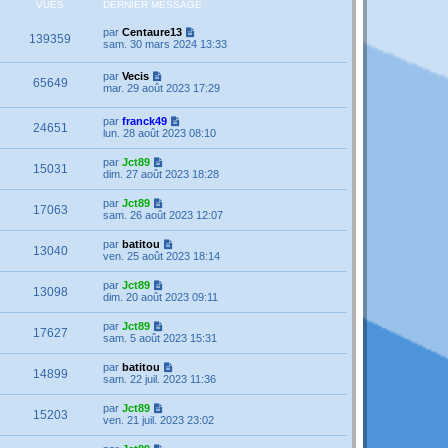
VUES
DERNIER MESSAGE
par
Centaure13
139359
sam. 30 mars 2024 13:33
par
Vecis
65649
mar. 29 août 2023 17:29
par
franck49
24651
lun. 28 août 2023 08:10
par
Jct89
15031
dim. 27 août 2023 18:28
par
Jct89
17063
sam. 26 août 2023 12:07
par
batitou
13040
ven. 25 août 2023 18:14
par
Jct89
13098
dim. 20 août 2023 09:11
par
Jct89
17627
sam. 5 août 2023 15:31
par
batitou
14899
sam. 22 juil. 2023 11:36
par
Jct89
15203
ven. 21 juil. 2023 23:02