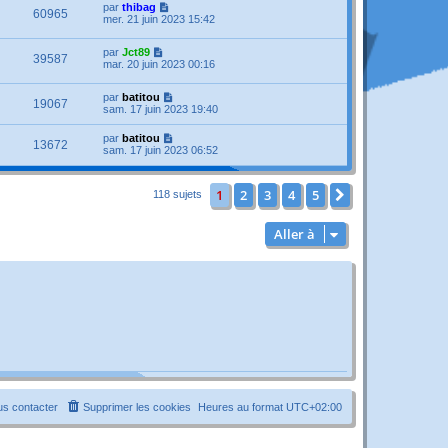
par
thibag
60965
mer. 21 juin 2023 15:42
par
Jct89
39587
mar. 20 juin 2023 00:16
par
batitou
19067
sam. 17 juin 2023 19:40
par
batitou
13672
sam. 17 juin 2023 06:52
1
2
3
4
5
Suivante
118 sujets
Aller à
s contacter
Supprimer les cookies
Heures au format
UTC+02:00