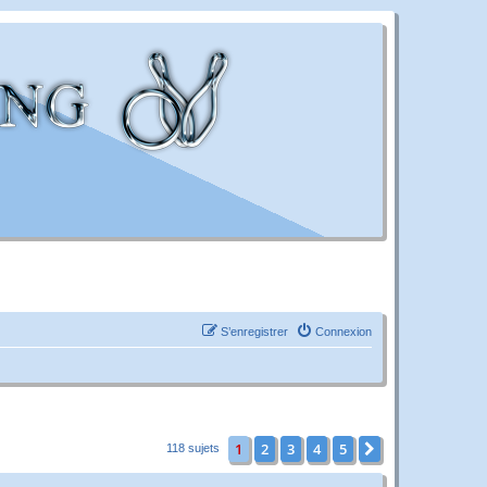
S’enregistrer
Connexion
1
2
3
4
5
Suivante
118 sujets