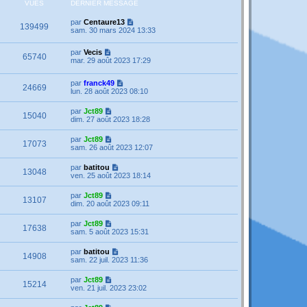
VUES
DERNIER MESSAGE
par
Centaure13
139499
sam. 30 mars 2024 13:33
par
Vecis
65740
mar. 29 août 2023 17:29
par
franck49
24669
lun. 28 août 2023 08:10
par
Jct89
15040
dim. 27 août 2023 18:28
par
Jct89
17073
sam. 26 août 2023 12:07
par
batitou
13048
ven. 25 août 2023 18:14
par
Jct89
13107
dim. 20 août 2023 09:11
par
Jct89
17638
sam. 5 août 2023 15:31
par
batitou
14908
sam. 22 juil. 2023 11:36
par
Jct89
15214
ven. 21 juil. 2023 23:02