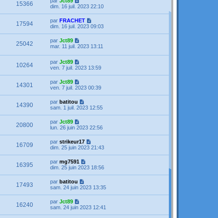
par
Jct89
15366
dim. 16 juil. 2023 22:10
par
FRACHET
17594
dim. 16 juil. 2023 09:03
par
Jct89
25042
mar. 11 juil. 2023 13:11
par
Jct89
10264
ven. 7 juil. 2023 13:59
par
Jct89
14301
ven. 7 juil. 2023 00:39
par
batitou
14390
sam. 1 juil. 2023 12:55
par
Jct89
20800
lun. 26 juin 2023 22:56
par
strikeur17
16709
dim. 25 juin 2023 21:43
par
mg7591
16395
dim. 25 juin 2023 18:56
par
batitou
17493
sam. 24 juin 2023 13:35
par
Jct89
16240
sam. 24 juin 2023 12:41