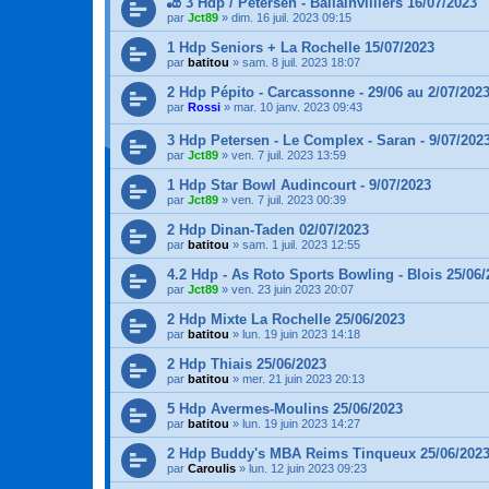
🎳 3 Hdp / Petersen - Ballainvilliers 16/07/2023
par
Jct89
»
dim. 16 juil. 2023 09:15
1 Hdp Seniors + La Rochelle 15/07/2023
par
batitou
»
sam. 8 juil. 2023 18:07
2 Hdp Pépito - Carcassonne - 29/06 au 2/07/202
par
Rossi
»
mar. 10 janv. 2023 09:43
3 Hdp Petersen - Le Complex - Saran - 9/07/202
par
Jct89
»
ven. 7 juil. 2023 13:59
1 Hdp Star Bowl Audincourt - 9/07/2023
par
Jct89
»
ven. 7 juil. 2023 00:39
2 Hdp Dinan-Taden 02/07/2023
par
batitou
»
sam. 1 juil. 2023 12:55
4.2 Hdp - As Roto Sports Bowling - Blois 25/06/
par
Jct89
»
ven. 23 juin 2023 20:07
2 Hdp Mixte La Rochelle 25/06/2023
par
batitou
»
lun. 19 juin 2023 14:18
2 Hdp Thiais 25/06/2023
par
batitou
»
mer. 21 juin 2023 20:13
5 Hdp Avermes-Moulins 25/06/2023
par
batitou
»
lun. 19 juin 2023 14:27
2 Hdp Buddy's MBA Reims Tinqueux 25/06/202
par
Caroulis
»
lun. 12 juin 2023 09:23