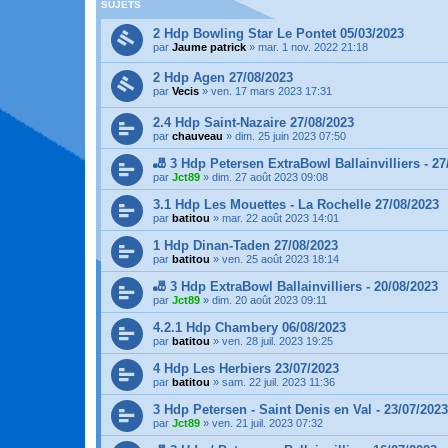
SUJETS
2 Hdp Bowling Star Le Pontet 05/03/2023
par
Jaume patrick
»
mar. 1 nov. 2022 21:18
2 Hdp Agen 27/08/2023
par
Vecis
»
ven. 17 mars 2023 17:31
2.4 Hdp Saint-Nazaire 27/08/2023
par
chauveau
»
dim. 25 juin 2023 07:50
🎳 3 Hdp Petersen ExtraBowl Ballainvilliers - 27
par
Jct89
»
dim. 27 août 2023 09:08
3.1 Hdp Les Mouettes - La Rochelle 27/08/2023
par
batitou
»
mar. 22 août 2023 14:01
1 Hdp Dinan-Taden 27/08/2023
par
batitou
»
ven. 25 août 2023 18:14
🎳 3 Hdp ExtraBowl Ballainvilliers - 20/08/2023
par
Jct89
»
dim. 20 août 2023 09:11
4.2.1 Hdp Chambery 06/08/2023
par
batitou
»
ven. 28 juil. 2023 19:25
4 Hdp Les Herbiers 23/07/2023
par
batitou
»
sam. 22 juil. 2023 11:36
3 Hdp Petersen - Saint Denis en Val - 23/07/2023
par
Jct89
»
ven. 21 juil. 2023 07:32