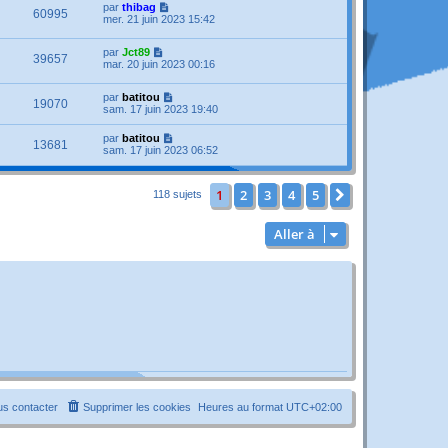
par
thibag
60995
mer. 21 juin 2023 15:42
par
Jct89
39657
mar. 20 juin 2023 00:16
par
batitou
19070
sam. 17 juin 2023 19:40
par
batitou
13681
sam. 17 juin 2023 06:52
1
2
3
4
5
Suivante
118 sujets
Aller à
s contacter
Supprimer les cookies
Heures au format
UTC+02:00