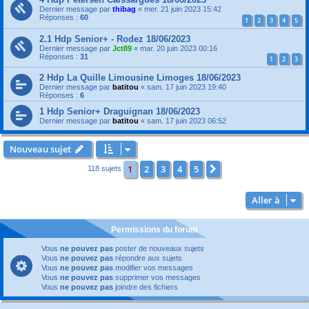
Dernier message par
thibag
«
mer. 21 juin 2023 15:42
Réponses :
60
1
2
3
4
5
2.1 Hdp Senior+ - Rodez 18/06/2023
Dernier message par
Jct89
«
mar. 20 juin 2023 00:16
Réponses :
31
1
2
3
2 Hdp La Quille Limousine Limoges 18/06/2023
Dernier message par
batitou
«
sam. 17 juin 2023 19:40
Réponses :
6
1 Hdp Senior+ Draguignan 18/06/2023
Dernier message par
batitou
«
sam. 17 juin 2023 06:52
Nouveau sujet
1
2
3
4
5
Suivante
118 sujets
Aller à
Permissions du forum
Vous
ne pouvez pas
poster de nouveaux sujets
Vous
ne pouvez pas
répondre aux sujets
Vous
ne pouvez pas
modifier vos messages
Vous
ne pouvez pas
supprimer vos messages
Vous
ne pouvez pas
joindre des fichiers