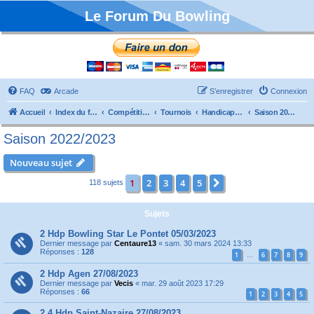
Le Forum Du Bowling
FAQ
Arcade
S’enregistrer
Connexion
Accueil
Index du forum
Compétitions
Tournois
Handicaps et TTMP
Saison 2022/2023
Saison 2022/2023
Nouveau sujet
1
2
3
4
5
Suivante
118 sujets
Sujets
2 Hdp Bowling Star Le Pontet 05/03/2023
Dernier message par
Centaure13
«
sam. 30 mars 2024 13:33
Réponses :
128
1
6
7
8
9
…
2 Hdp Agen 27/08/2023
Dernier message par
Vecis
«
mar. 29 août 2023 17:29
Réponses :
66
1
2
3
4
5
2.4 Hdp Saint-Nazaire 27/08/2023