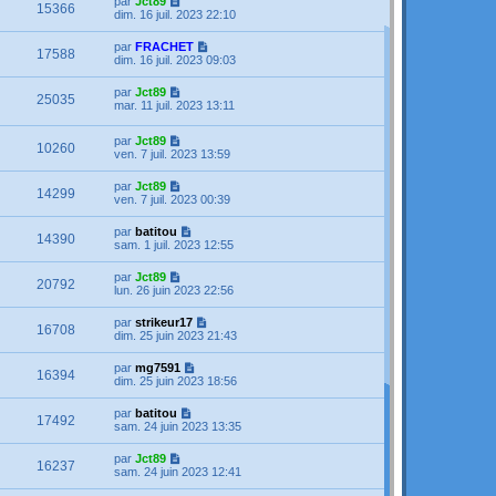
par
Jct89
15366
dim. 16 juil. 2023 22:10
par
FRACHET
17588
dim. 16 juil. 2023 09:03
par
Jct89
25035
mar. 11 juil. 2023 13:11
par
Jct89
10260
ven. 7 juil. 2023 13:59
par
Jct89
14299
ven. 7 juil. 2023 00:39
par
batitou
14390
sam. 1 juil. 2023 12:55
par
Jct89
20792
lun. 26 juin 2023 22:56
par
strikeur17
16708
dim. 25 juin 2023 21:43
par
mg7591
16394
dim. 25 juin 2023 18:56
par
batitou
17492
sam. 24 juin 2023 13:35
par
Jct89
16237
sam. 24 juin 2023 12:41