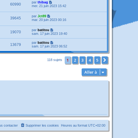
par
thibag
60990
mer. 21 juin 2023 15:42
par
Jct89
39645
mar. 20 juin 2023 00:16
par
batitou
19070
sam. 17 juin 2023 19:40
par
batitou
13679
sam. 17 juin 2023 06:52
1
2
3
4
5
Suivante
118 sujets
Aller à
s contacter
Supprimer les cookies
Heures au format
UTC+02:00