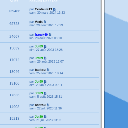
VUES
DERNIER MESSAGE
par
Centaure13
139486
sam. 30 mars 2024 13:33
par
Vecis
65728
mar. 29 août 2023 17:29
par
franck49
24667
lun. 28 août 2023 08:10
par
Jct89
15039
dim. 27 août 2023 18:28
par
Jct89
17072
sam. 26 août 2023 12:07
par
batitou
13046
ven. 25 août 2023 18:14
par
Jct89
13106
dim. 20 août 2023 09:11
par
Jct89
17636
sam. 5 août 2023 15:31
par
batitou
14908
sam. 22 juil. 2023 11:36
par
Jct89
15213
ven. 21 juil. 2023 23:02