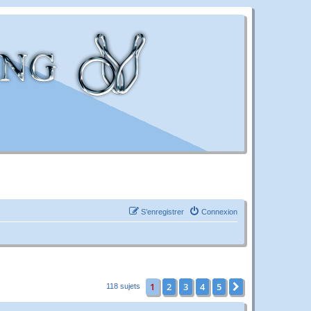
S’enregistrer
Connexion
1
2
3
4
5
Suivante
118 sujets