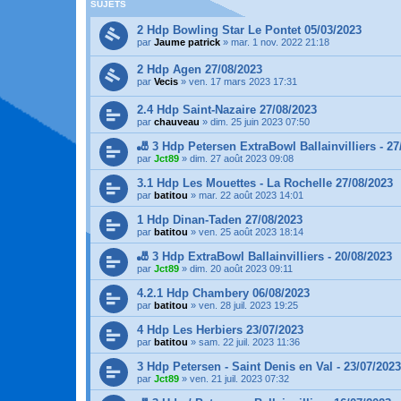
SUJETS
2 Hdp Bowling Star Le Pontet 05/03/2023
par
Jaume patrick
»
mar. 1 nov. 2022 21:18
2 Hdp Agen 27/08/2023
par
Vecis
»
ven. 17 mars 2023 17:31
2.4 Hdp Saint-Nazaire 27/08/2023
par
chauveau
»
dim. 25 juin 2023 07:50
🎳 3 Hdp Petersen ExtraBowl Ballainvilliers - 27
par
Jct89
»
dim. 27 août 2023 09:08
3.1 Hdp Les Mouettes - La Rochelle 27/08/2023
par
batitou
»
mar. 22 août 2023 14:01
1 Hdp Dinan-Taden 27/08/2023
par
batitou
»
ven. 25 août 2023 18:14
🎳 3 Hdp ExtraBowl Ballainvilliers - 20/08/2023
par
Jct89
»
dim. 20 août 2023 09:11
4.2.1 Hdp Chambery 06/08/2023
par
batitou
»
ven. 28 juil. 2023 19:25
4 Hdp Les Herbiers 23/07/2023
par
batitou
»
sam. 22 juil. 2023 11:36
3 Hdp Petersen - Saint Denis en Val - 23/07/2023
par
Jct89
»
ven. 21 juil. 2023 07:32