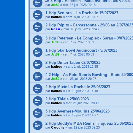
🎳 3 Hdp / Petersen - Ballainvilliers 16/07/2023
par
Jct89
»
dim. 16 juil. 2023 09:15
1 Hdp Seniors + La Rochelle 15/07/2023
par
batitou
»
sam. 8 juil. 2023 18:07
2 Hdp Pépito - Carcassonne - 29/06 au 2/07/202
par
Rossi
»
mar. 10 janv. 2023 09:43
3 Hdp Petersen - Le Complex - Saran - 9/07/202
par
Jct89
»
ven. 7 juil. 2023 13:59
1 Hdp Star Bowl Audincourt - 9/07/2023
par
Jct89
»
ven. 7 juil. 2023 00:39
2 Hdp Dinan-Taden 02/07/2023
par
batitou
»
sam. 1 juil. 2023 12:55
4.2 Hdp - As Roto Sports Bowling - Blois 25/06/
par
Jct89
»
ven. 23 juin 2023 20:07
2 Hdp Mixte La Rochelle 25/06/2023
par
batitou
»
lun. 19 juin 2023 14:18
2 Hdp Thiais 25/06/2023
par
batitou
»
mer. 21 juin 2023 20:13
5 Hdp Avermes-Moulins 25/06/2023
par
batitou
»
lun. 19 juin 2023 14:27
2 Hdp Buddy's MBA Reims Tinqueux 25/06/202
par
Caroulis
»
lun. 12 juin 2023 09:23