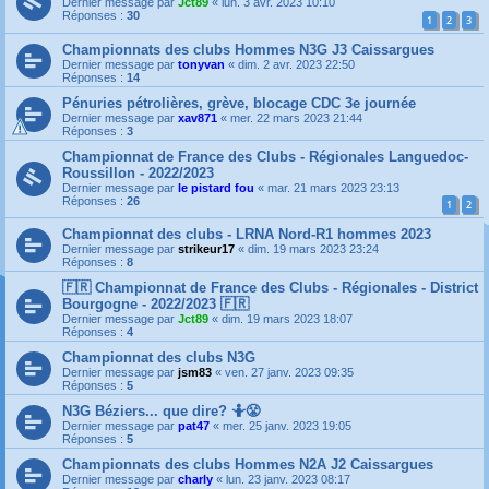
Dernier message par
Jct89
«
lun. 3 avr. 2023 10:10
Réponses :
30
1
2
3
Championnats des clubs Hommes N3G J3 Caissargues
Dernier message par
tonyvan
«
dim. 2 avr. 2023 22:50
Réponses :
14
Pénuries pétrolières, grève, blocage CDC 3e journée
Dernier message par
xav871
«
mer. 22 mars 2023 21:44
Réponses :
3
Championnat de France des Clubs - Régionales Languedoc-
Roussillon - 2022/2023
Dernier message par
le pistard fou
«
mar. 21 mars 2023 23:13
Réponses :
26
1
2
Championnat des clubs - LRNA Nord-R1 hommes 2023
Dernier message par
strikeur17
«
dim. 19 mars 2023 23:24
Réponses :
8
🇫🇷 Championnat de France des Clubs - Régionales - District
Bourgogne - 2022/2023 🇫🇷
Dernier message par
Jct89
«
dim. 19 mars 2023 18:07
Réponses :
4
Championnat des clubs N3G
Dernier message par
jsm83
«
ven. 27 janv. 2023 09:35
Réponses :
5
N3G Béziers... que dire? 🤷😤
Dernier message par
pat47
«
mer. 25 janv. 2023 19:05
Réponses :
5
Championnats des clubs Hommes N2A J2 Caissargues
Dernier message par
charly
«
lun. 23 janv. 2023 08:17