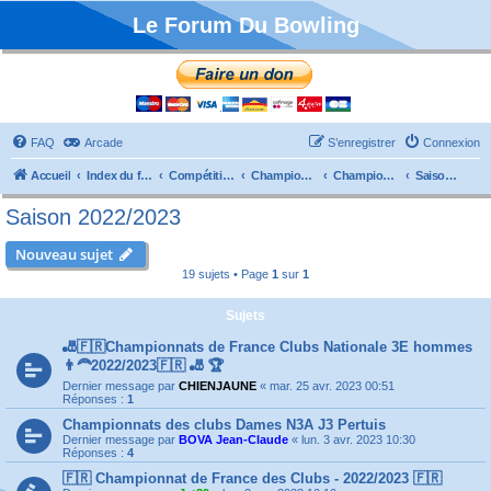
Le Forum Du Bowling
FAQ
Arcade
S’enregistrer
Connexion
Accueil
Index du forum
Compétitions
Championnats de France
Championnat Clubs
Saison 2022/2023
Saison 2022/2023
Nouveau sujet
19 sujets • Page
1
sur
1
Sujets
🎳🇫🇷Championnats de France Clubs Nationale 3E hommes
👨‍🦰2022/2023🇫🇷 🎳 🏆
Dernier message par
CHIENJAUNE
«
mar. 25 avr. 2023 00:51
Réponses :
1
Championnats des clubs Dames N3A J3 Pertuis
Dernier message par
BOVA Jean-Claude
«
lun. 3 avr. 2023 10:30
Réponses :
4
🇫🇷 Championnat de France des Clubs - 2022/2023 🇫🇷