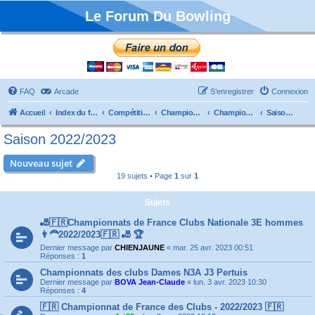
Le Forum Du Bowling
FAQ
Arcade
S’enregistrer
Connexion
Accueil
Index du forum
Compétitions
Championnats de France
Championnat Clubs
Saison 2022/2023
Saison 2022/2023
Nouveau sujet
19 sujets • Page
1
sur
1
Sujets
🎳🇫🇷Championnats de France Clubs Nationale 3E hommes
👨‍🦰2022/2023🇫🇷 🎳 🏆
Dernier message par
CHIENJAUNE
«
mar. 25 avr. 2023 00:51
Réponses :
1
Championnats des clubs Dames N3A J3 Pertuis
Dernier message par
BOVA Jean-Claude
«
lun. 3 avr. 2023 10:30
Réponses :
4
🇫🇷 Championnat de France des Clubs - 2022/2023 🇫🇷