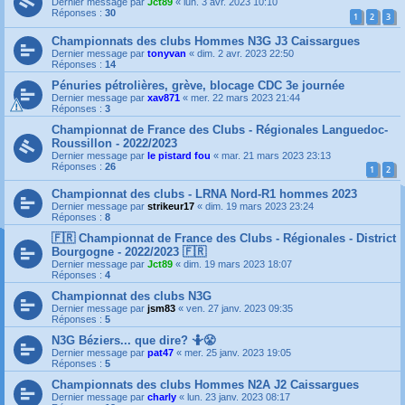
Dernier message par
Jct89
«
lun. 3 avr. 2023 10:10
Réponses :
30
1
2
3
Championnats des clubs Hommes N3G J3 Caissargues
Dernier message par
tonyvan
«
dim. 2 avr. 2023 22:50
Réponses :
14
Pénuries pétrolières, grève, blocage CDC 3e journée
Dernier message par
xav871
«
mer. 22 mars 2023 21:44
Réponses :
3
Championnat de France des Clubs - Régionales Languedoc-
Roussillon - 2022/2023
Dernier message par
le pistard fou
«
mar. 21 mars 2023 23:13
Réponses :
26
1
2
Championnat des clubs - LRNA Nord-R1 hommes 2023
Dernier message par
strikeur17
«
dim. 19 mars 2023 23:24
Réponses :
8
🇫🇷 Championnat de France des Clubs - Régionales - District
Bourgogne - 2022/2023 🇫🇷
Dernier message par
Jct89
«
dim. 19 mars 2023 18:07
Réponses :
4
Championnat des clubs N3G
Dernier message par
jsm83
«
ven. 27 janv. 2023 09:35
Réponses :
5
N3G Béziers... que dire? 🤷😤
Dernier message par
pat47
«
mer. 25 janv. 2023 19:05
Réponses :
5
Championnats des clubs Hommes N2A J2 Caissargues
Dernier message par
charly
«
lun. 23 janv. 2023 08:17