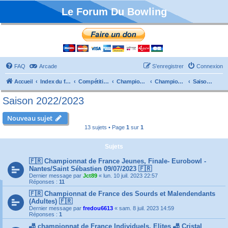
Le Forum Du Bowling
FAQ
Arcade
S’enregistrer
Connexion
Accueil
Index du forum
Compétitions
Championnats de France
Championnat Individuels
Saison 2022/2023
Saison 2022/2023
Nouveau sujet
13 sujets • Page
1
sur
1
Sujets
🇫🇷 Championnat de France Jeunes, Finale- Eurobowl -
Nantes/Saint Sébastien 09/07/2023 🇫🇷
Dernier message par
Jct89
«
lun. 10 juil. 2023 22:57
Réponses :
11
🇫🇷 Championnat de France des Sourds et Malendendants
(Adultes) 🇫🇷
Dernier message par
fredou6613
«
sam. 8 juil. 2023 14:59
Réponses :
1
🎳 championnat de France Individuels, Elites 🎳 Cristal