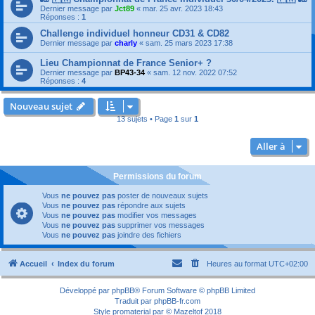
Dernier message par
Jct89
«
mar. 25 avr. 2023 18:43
Réponses :
1
Challenge individuel honneur CD31 & CD82
Dernier message par
charly
«
sam. 25 mars 2023 17:38
Lieu Championnat de France Senior+ ?
Dernier message par
BP43-34
«
sam. 12 nov. 2022 07:52
Réponses :
4
Nouveau sujet
13 sujets • Page
1
sur
1
Aller à
Permissions du forum
Vous
ne pouvez pas
poster de nouveaux sujets
Vous
ne pouvez pas
répondre aux sujets
Vous
ne pouvez pas
modifier vos messages
Vous
ne pouvez pas
supprimer vos messages
Vous
ne pouvez pas
joindre des fichiers
Accueil
Index du forum
Heures au format
UTC+02:00
Développé par
phpBB
® Forum Software © phpBB Limited
Traduit par
phpBB-fr.com
Style
promaterial
par ©
Mazeltof
2018