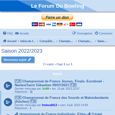
Le Forum Du Bowling
FAQ
Arcade
S’enregistrer
Connexion
Accueil
Index du forum
Compétitions
Championnats de France
Championnat Individuels
Saison 2022/2023
Saison 2022/2023
Nouveau sujet
13 sujets • Page
1
sur
1
Sujets
🇫🇷 Championnat de France Jeunes, Finale- Eurobowl -
Nantes/Saint Sébastien 09/07/2023 🇫🇷
Dernier message par
Jct89
«
lun. 10 juil. 2023 22:57
Réponses :
11
🇫🇷 Championnat de France des Sourds et Malendendants
(Adultes) 🇫🇷
Dernier message par
fredou6613
«
sam. 8 juil. 2023 14:59
Réponses :
1
🎳 championnat de France Individuels, Elites 🎳 Cristal