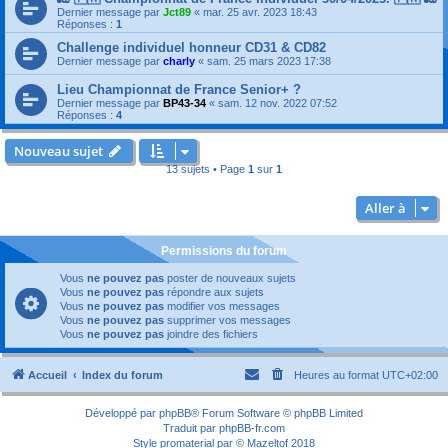
Dernier message par
Jct89
«
mar. 25 avr. 2023 18:43
Réponses :
1
Challenge individuel honneur CD31 & CD82
Dernier message par
charly
«
sam. 25 mars 2023 17:38
Lieu Championnat de France Senior+ ?
Dernier message par
BP43-34
«
sam. 12 nov. 2022 07:52
Réponses :
4
Nouveau sujet
13 sujets • Page
1
sur
1
Aller à
Permissions du forum
Vous
ne pouvez pas
poster de nouveaux sujets
Vous
ne pouvez pas
répondre aux sujets
Vous
ne pouvez pas
modifier vos messages
Vous
ne pouvez pas
supprimer vos messages
Vous
ne pouvez pas
joindre des fichiers
Accueil
Index du forum
Heures au format
UTC+02:00
Développé par
phpBB
® Forum Software © phpBB Limited
Traduit par
phpBB-fr.com
Style
promaterial
par ©
Mazeltof
2018