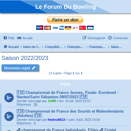
Le Forum Du Bowling
FAQ
Arcade
S’enregistrer
Connexion
Accueil
Index du forum
Compétitions
Championnats de France
Championnat Individuels
Saison 2022/2023
Saison 2022/2023
Nouveau sujet
13 sujets • Page
1
sur
1
Sujets
🇫🇷 Championnat de France Jeunes, Finale- Eurobowl -
Nantes/Saint Sébastien 09/07/2023 🇫🇷
Dernier message par
Jct89
«
lun. 10 juil. 2023 22:57
Réponses :
11
🇫🇷 Championnat de France des Sourds et Malendendants
(Adultes) 🇫🇷
Dernier message par
fredou6613
«
sam. 8 juil. 2023 14:59
Réponses :
1
🎳 championnat de France Individuels, Elites 🎳 Cristal