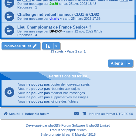
Dernier message par
Jct89
«
mar. 25 avr. 2023 18:43
Réponses :
1
Challenge individuel honneur CD31 & CD82
Dernier message par
charly
«
sam. 25 mars 2023 17:38
Lieu Championnat de France Senior+ ?
Dernier message par
BP43-34
«
sam. 12 nov. 2022 07:52
Réponses :
4
Nouveau sujet
13 sujets • Page
1
sur
1
Aller à
Permissions du forum
Vous
ne pouvez pas
poster de nouveaux sujets
Vous
ne pouvez pas
répondre aux sujets
Vous
ne pouvez pas
modifier vos messages
Vous
ne pouvez pas
supprimer vos messages
Vous
ne pouvez pas
joindre des fichiers
Accueil
Index du forum
Heures au format
UTC+02:00
Développé par
phpBB
® Forum Software © phpBB Limited
Traduit par
phpBB-fr.com
Style
promaterial
par ©
Mazeltof
2018