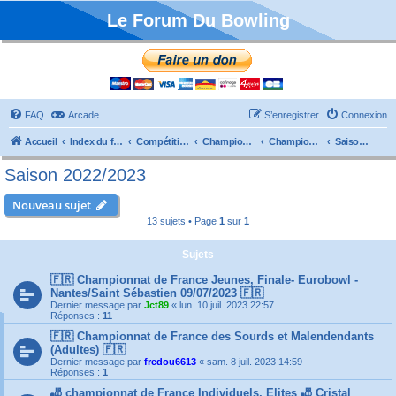
Le Forum Du Bowling
FAQ
Arcade
S’enregistrer
Connexion
Accueil
Index du forum
Compétitions
Championnats de France
Championnat Individuels
Saison 2022/2023
Saison 2022/2023
Nouveau sujet
13 sujets • Page
1
sur
1
Sujets
🇫🇷 Championnat de France Jeunes, Finale- Eurobowl -
Nantes/Saint Sébastien 09/07/2023 🇫🇷
Dernier message par
Jct89
«
lun. 10 juil. 2023 22:57
Réponses :
11
🇫🇷 Championnat de France des Sourds et Malendendants
(Adultes) 🇫🇷
Dernier message par
fredou6613
«
sam. 8 juil. 2023 14:59
Réponses :
1
🎳 championnat de France Individuels, Elites 🎳 Cristal