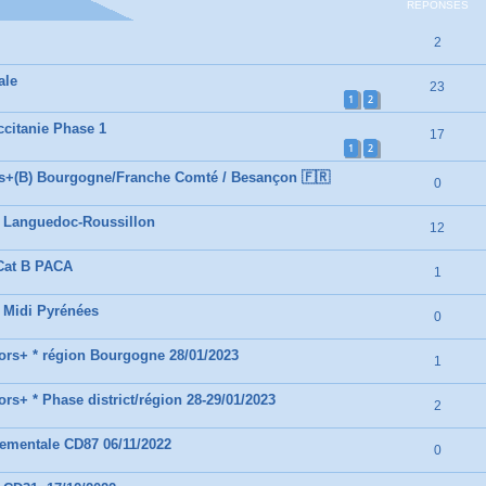
RÉPONSES
2
ale
23
1
2
citanie Phase 1
17
1
2
rs+(B) Bourgogne/Franche Comté / Besançon 🇫🇷
0
- Languedoc-Roussillon
12
Cat B PACA
1
 Midi Pyrénées
0
ors+ * région Bourgogne 28/01/2023
1
rs+ * Phase district/région 28-29/01/2023
2
ementale CD87 06/11/2022
0