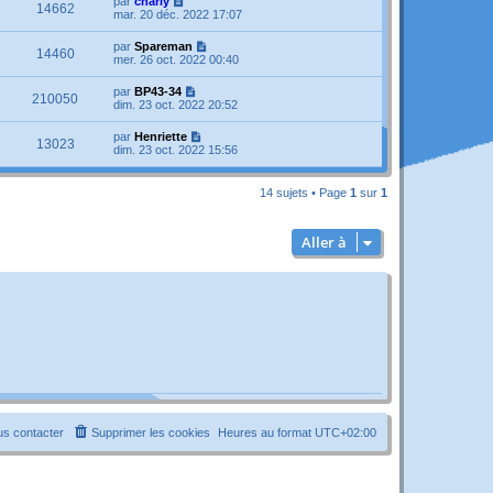
par
charly
14662
mar. 20 déc. 2022 17:07
par
Spareman
14460
mer. 26 oct. 2022 00:40
par
BP43-34
210050
dim. 23 oct. 2022 20:52
par
Henriette
13023
dim. 23 oct. 2022 15:56
14 sujets • Page
1
sur
1
Aller à
s contacter
Supprimer les cookies
Heures au format
UTC+02:00