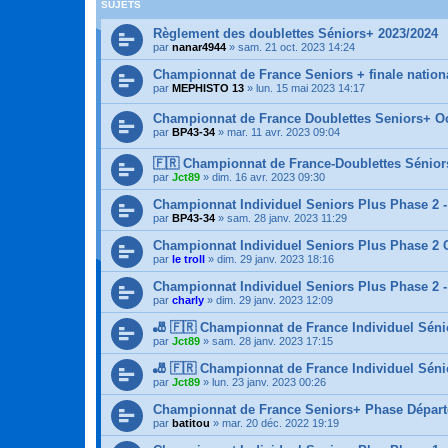
SUJETS
Règlement des doublettes Séniors+ 2023/2024
par
nanar4944
»
sam. 21 oct. 2023 14:24
Championnat de France Seniors + finale nation
par
MEPHISTO 13
»
lun. 15 mai 2023 14:17
Championnat de France Doublettes Seniors+ Oc
par
BP43-34
»
mar. 11 avr. 2023 09:04
🇫🇷 Championnat de France-Doublettes Sénio
par
Jct89
»
dim. 16 avr. 2023 09:30
Championnat Individuel Seniors Plus Phase 2 
par
BP43-34
»
sam. 28 janv. 2023 11:29
Championnat Individuel Seniors Plus Phase 2 
par
le troll
»
dim. 29 janv. 2023 18:16
Championnat Individuel Seniors Plus Phase 2 -
par
charly
»
dim. 29 janv. 2023 12:09
🎳 🇫🇷 Championnat de France Individuel Séni
par
Jct89
»
sam. 28 janv. 2023 17:15
🎳 🇫🇷 Championnat de France Individuel Sénio
par
Jct89
»
lun. 23 janv. 2023 00:26
Championnat de France Seniors+ Phase Départ
par
batitou
»
mar. 20 déc. 2022 19:19