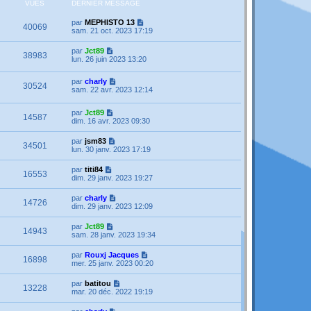
VUES
DERNIER MESSAGE
par
MEPHISTO 13
40069
sam. 21 oct. 2023 17:19
par
Jct89
38983
lun. 26 juin 2023 13:20
par
charly
30524
sam. 22 avr. 2023 12:14
par
Jct89
14587
dim. 16 avr. 2023 09:30
par
jsm83
34501
lun. 30 janv. 2023 17:19
par
titi84
16553
dim. 29 janv. 2023 19:27
par
charly
14726
dim. 29 janv. 2023 12:09
par
Jct89
14943
sam. 28 janv. 2023 19:34
par
Rouxj Jacques
16898
mer. 25 janv. 2023 00:20
par
batitou
13228
mar. 20 déc. 2022 19:19