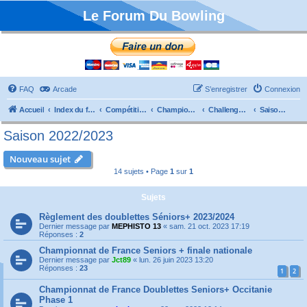
Le Forum Du Bowling
FAQ
Arcade
S’enregistrer
Connexion
Accueil
Index du forum
Compétitions
Championnats de France
Challenge Vétérans
Saison 2022/2023
Saison 2022/2023
Nouveau sujet
14 sujets • Page
1
sur
1
Sujets
Règlement des doublettes Séniors+ 2023/2024
Dernier message par
MEPHISTO 13
«
sam. 21 oct. 2023 17:19
Réponses :
2
Championnat de France Seniors + finale nationale
Dernier message par
Jct89
«
lun. 26 juin 2023 13:20
Réponses :
23
1
2
Championnat de France Doublettes Seniors+ Occitanie
Phase 1