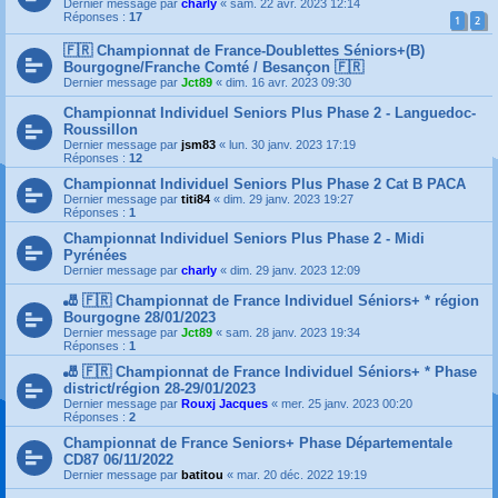
Dernier message par
charly
«
sam. 22 avr. 2023 12:14
Réponses :
17
1
2
🇫🇷 Championnat de France-Doublettes Séniors+(B)
Bourgogne/Franche Comté / Besançon 🇫🇷
Dernier message par
Jct89
«
dim. 16 avr. 2023 09:30
Championnat Individuel Seniors Plus Phase 2 - Languedoc-
Roussillon
Dernier message par
jsm83
«
lun. 30 janv. 2023 17:19
Réponses :
12
Championnat Individuel Seniors Plus Phase 2 Cat B PACA
Dernier message par
titi84
«
dim. 29 janv. 2023 19:27
Réponses :
1
Championnat Individuel Seniors Plus Phase 2 - Midi
Pyrénées
Dernier message par
charly
«
dim. 29 janv. 2023 12:09
🎳 🇫🇷 Championnat de France Individuel Séniors+ * région
Bourgogne 28/01/2023
Dernier message par
Jct89
«
sam. 28 janv. 2023 19:34
Réponses :
1
🎳 🇫🇷 Championnat de France Individuel Séniors+ * Phase
district/région 28-29/01/2023
Dernier message par
Rouxj Jacques
«
mer. 25 janv. 2023 00:20
Réponses :
2
Championnat de France Seniors+ Phase Départementale
CD87 06/11/2022
Dernier message par
batitou
«
mar. 20 déc. 2022 19:19