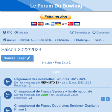
Le Forum Du Bowling
FAQ
Arcade
S’enregistrer
Connexion
Accueil
Index du forum
Compétitions
Championnats de France
Challenge Vétérans
Saison 2022/2023
Saison 2022/2023
Nouveau sujet
14 sujets • Page
1
sur
1
Sujets
Règlement des doublettes Séniors+ 2023/2024
Dernier message par
MEPHISTO 13
«
sam. 21 oct. 2023 17:19
Réponses :
2
Championnat de France Seniors + finale nationale
Dernier message par
Jct89
«
lun. 26 juin 2023 13:20
Réponses :
23
1
2
Championnat de France Doublettes Seniors+ Occitanie
Phase 1