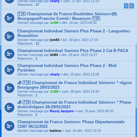
Dernier message par
charly
«
sam. 22 avr. 2023 12:14
Réponses :
17
1
2
🇫🇷 Championnat de France-Doublettes Séniors+(B)
Bourgogne/Franche Comté / Besançon 🇫🇷
Dernier message par
Jct89
«
dim. 16 avr. 2023 09:30
Championnat Individuel Seniors Plus Phase 2 - Languedoc-
Roussillon
Dernier message par
jsm83
«
lun. 30 janv. 2023 17:19
Réponses :
12
Championnat Individuel Seniors Plus Phase 2 Cat B PACA
Dernier message par
titi84
«
dim. 29 janv. 2023 19:27
Réponses :
1
Championnat Individuel Seniors Plus Phase 2 - Midi
Pyrénées
Dernier message par
charly
«
dim. 29 janv. 2023 12:09
🎳 🇫🇷 Championnat de France Individuel Séniors+ * région
Bourgogne 28/01/2023
Dernier message par
Jct89
«
sam. 28 janv. 2023 19:34
Réponses :
1
🎳 🇫🇷 Championnat de France Individuel Séniors+ * Phase
district/région 28-29/01/2023
Dernier message par
Rouxj Jacques
«
mer. 25 janv. 2023 00:20
Réponses :
2
Championnat de France Seniors+ Phase Départementale
CD87 06/11/2022
Dernier message par
batitou
«
mar. 20 déc. 2022 19:19