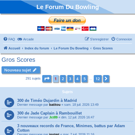
Le Forum Du Bowling
FAQ
Arcade
S’enregistrer
Connexion
Accueil
Index du forum
Le Forum Du Bowling
Gros Scores
Gros Scores
Nouveau sujet
Page
1
sur
12
1
2
3
4
5
12
Suivante
291 sujets
…
Sujets
300 de Timéo Dujardin à Madrid
Dernier message par
batitou
«
sam. 18 juil. 2026 13:49
300 de Jade Caplain à Rambouillet
Dernier message par
Jct89
«
dim. 12 juil. 2026 16:47
3 nouveaux records de France, Minimes, battus par Adam
Cotton
Dernier message par
jqstmt
«
mar. 7 juil. 2026 11:16