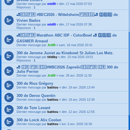
Dernier message par
mb89
«
dim. 17 mai 2026 07:53
Réponses :
1
🎳🇪🇺🇫🇷 #BEC2026 - Wittelsheim🇫🇷🇪🇺🎳 3️⃣0️⃣0️⃣ de
Vivien Bados
Dernier message par
mb89
«
dim. 17 mai 2026 07:38
Réponses :
1
🎳🇪🇺🇫🇷 Marathon ABC IDF - ColorBowl 🎳 3️⃣0️⃣0️⃣ de
GASNIER Arnaud
Dernier message par
Jct89
«
sam. 16 mai 2026 20:41
300 de Jerome Juniet au Kinebowl St Julien Les Metz.
Dernier message par
titidby
«
dim. 10 mai 2026 19:01
Réponses :
1
🎳 🇨🇷 🇫🇷 🇪🇺#MBC2026 Zaprešić🇪🇺🇫🇷 🇨🇷 300 de
Julie Perrier
Dernier message par
Jct89
«
mar. 28 avr. 2026 11:30
300 de Rius Grégory
Dernier message par
batitou
«
dim. 19 avr. 2026 13:44
300 de Deroo Quentin
Dernier message par
batitou
«
dim. 19 avr. 2026 13:39
300 de Tom Levant
Dernier message par
batitou
«
dim. 12 avr. 2026 12:55
300 de Loick Alix Coolen
Dernier message par
batitou
«
lun. 6 avr. 2026 16:30