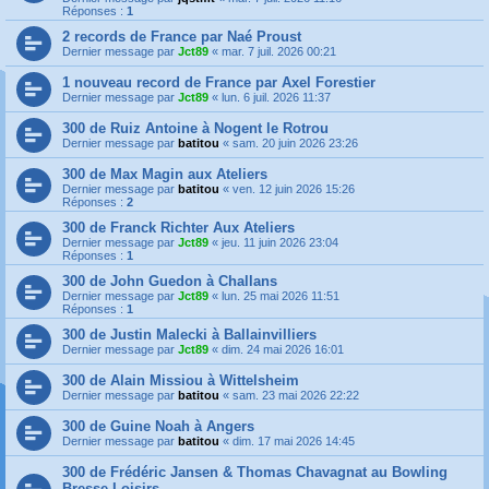
Réponses :
1
2 records de France par Naé Proust
Dernier message par
Jct89
«
mar. 7 juil. 2026 00:21
1 nouveau record de France par Axel Forestier
Dernier message par
Jct89
«
lun. 6 juil. 2026 11:37
300 de Ruiz Antoine à Nogent le Rotrou
Dernier message par
batitou
«
sam. 20 juin 2026 23:26
300 de Max Magin aux Ateliers
Dernier message par
batitou
«
ven. 12 juin 2026 15:26
Réponses :
2
300 de Franck Richter Aux Ateliers
Dernier message par
Jct89
«
jeu. 11 juin 2026 23:04
Réponses :
1
300 de John Guedon à Challans
Dernier message par
Jct89
«
lun. 25 mai 2026 11:51
Réponses :
1
300 de Justin Malecki à Ballainvilliers
Dernier message par
Jct89
«
dim. 24 mai 2026 16:01
300 de Alain Missiou à Wittelsheim
Dernier message par
batitou
«
sam. 23 mai 2026 22:22
300 de Guine Noah à Angers
Dernier message par
batitou
«
dim. 17 mai 2026 14:45
300 de Frédéric Jansen & Thomas Chavagnat au Bowling
Bresse Loisirs