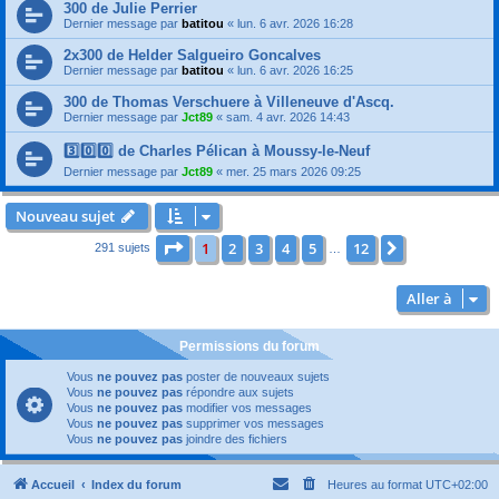
300 de Julie Perrier
Dernier message par
batitou
«
lun. 6 avr. 2026 16:28
2x300 de Helder Salgueiro Goncalves
Dernier message par
batitou
«
lun. 6 avr. 2026 16:25
300 de Thomas Verschuere à Villeneuve d'Ascq.
Dernier message par
Jct89
«
sam. 4 avr. 2026 14:43
3️⃣0️⃣0️⃣ de Charles Pélican à Moussy-le-Neuf
Dernier message par
Jct89
«
mer. 25 mars 2026 09:25
Nouveau sujet
Page
1
sur
12
1
2
3
4
5
12
Suivante
291 sujets
…
Aller à
Permissions du forum
Vous
ne pouvez pas
poster de nouveaux sujets
Vous
ne pouvez pas
répondre aux sujets
Vous
ne pouvez pas
modifier vos messages
Vous
ne pouvez pas
supprimer vos messages
Vous
ne pouvez pas
joindre des fichiers
Accueil
Index du forum
Heures au format
UTC+02:00