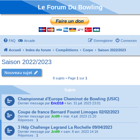
Le Forum Du Bowling
FAQ
Arcade
S’enregistrer
Connexion
Accueil
Index du forum
Compétitions
Corpo
Saison 2022/2023
Saison 2022/2023
Nouveau sujet
8 sujets • Page
1
sur
1
Sujets
Championnat d'Europe Cheminot de Bowling (USIC)
Dernier message par
EricD18
«
lun. 31 juil. 2023 23:01
Coupe de france Bernard Fouret Limoges 02/02/2023
Dernier message par
Jct89
«
mar. 4 juil. 2023 21:20
Réponses :
1
3 Hdp Challenge Legrand La Rochelle 09/04/2023
Dernier message par
Jct89
«
sam. 8 avr. 2023 14:16
Réponses :
1