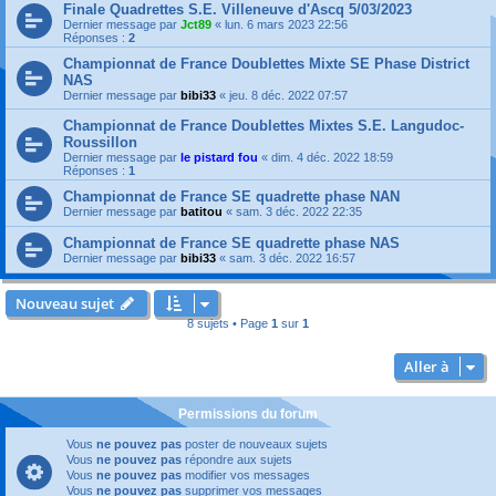
Finale Quadrettes S.E. Villeneuve d'Ascq 5/03/2023
Dernier message par
Jct89
«
lun. 6 mars 2023 22:56
Réponses :
2
Championnat de France Doublettes Mixte SE Phase District
NAS
Dernier message par
bibi33
«
jeu. 8 déc. 2022 07:57
Championnat de France Doublettes Mixtes S.E. Langudoc-
Roussillon
Dernier message par
le pistard fou
«
dim. 4 déc. 2022 18:59
Réponses :
1
Championnat de France SE quadrette phase NAN
Dernier message par
batitou
«
sam. 3 déc. 2022 22:35
Championnat de France SE quadrette phase NAS
Dernier message par
bibi33
«
sam. 3 déc. 2022 16:57
Nouveau sujet
8 sujets • Page
1
sur
1
Aller à
Permissions du forum
Vous
ne pouvez pas
poster de nouveaux sujets
Vous
ne pouvez pas
répondre aux sujets
Vous
ne pouvez pas
modifier vos messages
Vous
ne pouvez pas
supprimer vos messages