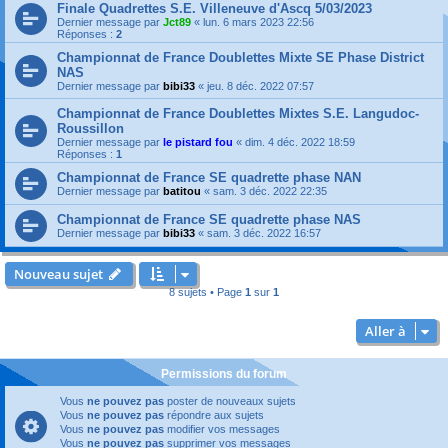
Finale Quadrettes S.E. Villeneuve d'Ascq 5/03/2023
Dernier message par
Jct89
«
lun. 6 mars 2023 22:56
Réponses :
2
Championnat de France Doublettes Mixte SE Phase District
NAS
Dernier message par
bibi33
«
jeu. 8 déc. 2022 07:57
Championnat de France Doublettes Mixtes S.E. Langudoc-
Roussillon
Dernier message par
le pistard fou
«
dim. 4 déc. 2022 18:59
Réponses :
1
Championnat de France SE quadrette phase NAN
Dernier message par
batitou
«
sam. 3 déc. 2022 22:35
Championnat de France SE quadrette phase NAS
Dernier message par
bibi33
«
sam. 3 déc. 2022 16:57
Nouveau sujet
8 sujets • Page
1
sur
1
Aller à
Permissions du forum
Vous
ne pouvez pas
poster de nouveaux sujets
Vous
ne pouvez pas
répondre aux sujets
Vous
ne pouvez pas
modifier vos messages
Vous
ne pouvez pas
supprimer vos messages