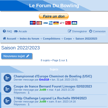
Le Forum Du Bowling
FAQ
Arcade
S’enregistrer
Connexion
Accueil
Index du forum
Compétitions
Corpo
Saison 2022/2023
Saison 2022/2023
Nouveau sujet
8 sujets • Page
1
sur
1
Sujets
Championnat d'Europe Cheminot de Bowling (USIC)
Dernier message par
EricD18
«
lun. 31 juil. 2023 23:01
Coupe de france Bernard Fouret Limoges 02/02/2023
Dernier message par
Jct89
«
mar. 4 juil. 2023 21:20
Réponses :
1
3 Hdp Challenge Legrand La Rochelle 09/04/2023
Dernier message par
Jct89
«
sam. 8 avr. 2023 14:16
Réponses :
1